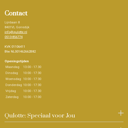
Contact
Lijnbaan 8
8401VL Gorredijk
info@qulotte.nl
0513-856774
KVK 01106411
Btw NL001462662B82
Openingstijden
Maandag
13.00 - 17.30
Dinsdag
10:00 - 17:30
Woensdag
10:00 - 17:30
Donderdag
10:00 - 17:30
Vrijdag
10:00 - 17.30
Zaterdag
10.00 - 17.00
Qulotte: Speciaal voor Jou