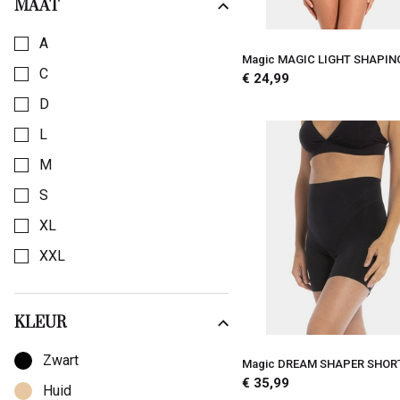
MAAT
Kies een Maat om op te filteren
A
Magic MAGIC LIGHT SHAPIN
C
€ 24,99
D
L
M
S
XL
XXL
KLEUR
Kies een Kleur om op te filteren
Zwart
Magic DREAM SHAPER SHOR
€ 35,99
Huid