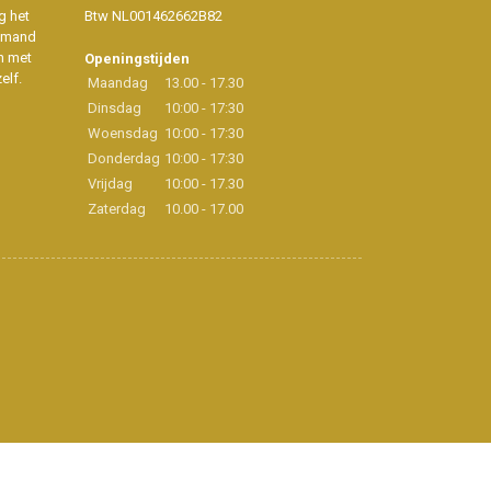
g het
Btw NL001462662B82
iemand
n met
Openingstijden
elf.
Maandag
13.00 - 17.30
Dinsdag
10:00 - 17:30
Woensdag
10:00 - 17:30
Donderdag
10:00 - 17:30
Vrijdag
10:00 - 17.30
Zaterdag
10.00 - 17.00