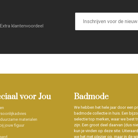
E-
mailadres
Extra klantenvoordeel
eciaal voor Jou
Badmode
We hebben het hele jaar door een p
en
badmode collectie in huis. Een bijz
soonlijkadvies
selectie top merken, waar we best t
 duurzame materialen
zijn. Een groot deel daarvan (dus niet
ij jouw figuur
kun je vinden op deze site. Uiteraar
we het met plezier op, maar in de wi
eerd