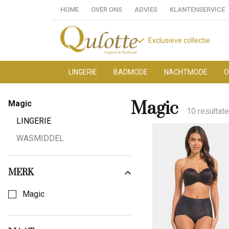
HOME
OVER ONS
ADVIES
KLANTENSERVICE
Exclusieve collectie
LINGERIE
BADMODE
NACHTMODE
O
Magic
Magic
Magic
-
10 resultat
LINGERIE
Qulotte
WASMIDDEL
MERK
Kies een Merk om op te filteren
Magic