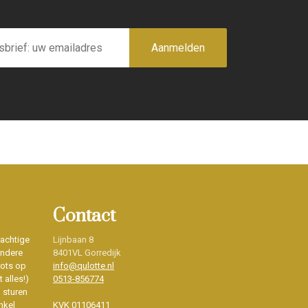
Aanmelden
Contact
rachtige
Lijnbaan 8
ondere
8401VL Gorredijk
rots op
info@qulotte.nl
 alles!)
0513-856774
d sturen
nkel
KVK 01106411