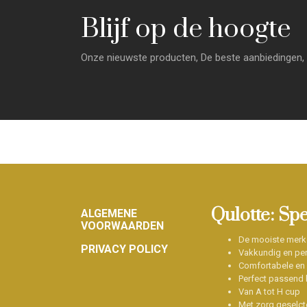
Blijf op de hoogte
Onze nieuwste producten, De beste aanbiedingen, 
Footer
Qulotte: Sp
ALGEMENE
VOORWAARDEN
De mooiste merk
PRIVACY POLICY
Vakkundig en per
Comfortabele en
Perfect passend b
Van A tot H cup
Met zorg geselct