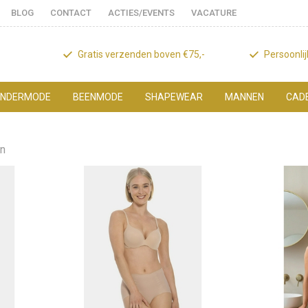
BLOG
CONTACT
ACTIES/EVENTS
VACATURE
Gratis verzenden boven €75,-
Persoonli
NDERMODE
BEENMODE
SHAPEWEAR
MANNEN
CAD
en