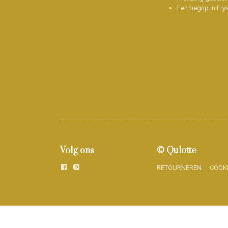
Een begrip in Fry
Volg ons
© Qulotte
RETOURNEREN
COOK