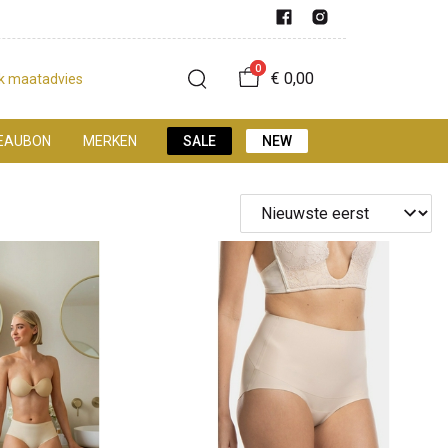
0
€ 0,00
jk maatadvies
EAUBON
MERKEN
SALE
NEW