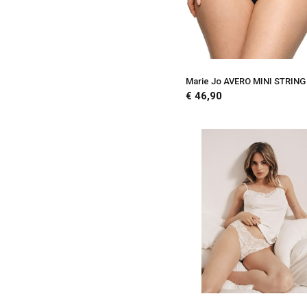
Marie Jo AVERO MINI STRING
€ 46,90