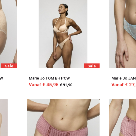
Sale
Sale
CW
Marie Jo TOM BH PCW
Marie Jo JA
Vanaf € 45,95
Vanaf € 27
€ 91,90