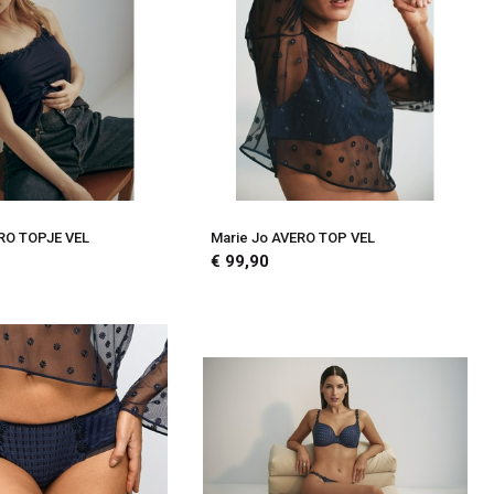
ERO TOPJE VEL
Marie Jo AVERO TOP VEL
€ 99,90