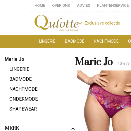
HOME
OVER ONS
ADVIES
KLANTENSERVICE
Exclusieve collectie
LINGERIE
BADMODE
NACHTMODE
O
Marie
Marie Jo
Marie Jo
Jo
136 re
LINGERIE
-
BADMODE
NACHTMODE
Qulotte
ONDERMODE
SHAPEWEAR
MERK