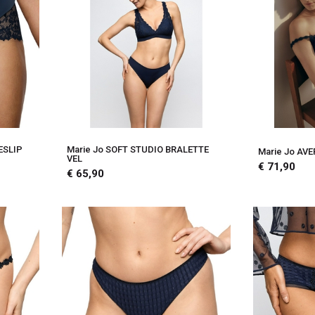
ESLIP
Marie Jo SOFT STUDIO BRALETTE
Marie Jo AV
VEL
€ 71,90
€ 65,90