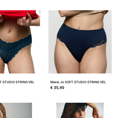
FT STUDIO STRING VEL
Marie Jo SOFT STUDIO STRING VEL
€ 35,90