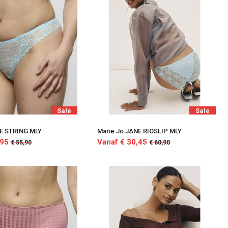
Sale
Sale
NE STRING MLY
Marie Jo JANE RIOSLIP MLY
,95
Vanaf € 30,45
€ 55,90
€ 60,90