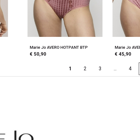
Marie Jo AVERO HOTPANT BTP
Marie Jo AV
€ 50,90
€ 45,90
1
2
3
...
4