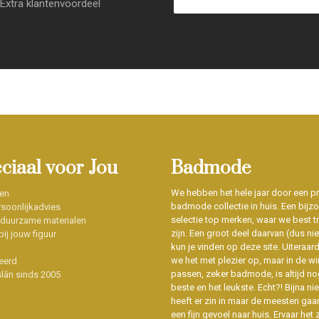
Extra klantenvoordeel
eciaal voor Jou
Badmode
We hebben het hele jaar door een p
en
badmode collectie in huis. Een bijz
soonlijkadvies
selectie top merken, waar we best t
 duurzame materialen
zijn. Een groot deel daarvan (dus niet
ij jouw figuur
kun je vinden op deze site. Uiteraar
we het met plezier op, maar in de wi
eerd
passen, zeker badmode, is altijd no
slân sinds 2005
beste en het leukste. Echt?! Bijna n
heeft er zin in maar de meesten gaa
een fijn gevoel naar huis. Ervaar het z