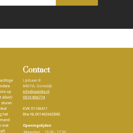
Contact
rachtige
Lijnbaan 8
ondere
8401VL Gorredijk
rots op
info@qulotte.nl
 alles!)
0513-856774
d sturen
nkel
KVK 01106411
g het
Btw NL001462662B82
iemand
n met
Openingstijden
elf.
Maandag
13.00 - 17.30