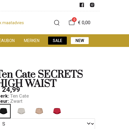
0
€ 0,00
jk maatadvies
EAUBON
MERKEN
SALE
NEW
Ten Cate SECRETS
HIGH WAIST
 24,99
erk:
Ten Cate
leur:
Zwart