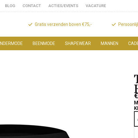
BLOG
CONTACT
ACTIES/EVENTS
VACATURE
Gratis verzenden boven €75,-
Persoonli
NDERMODE
BEENMODE
SHAPEWEAR
MANNEN
CAD
€
M
K