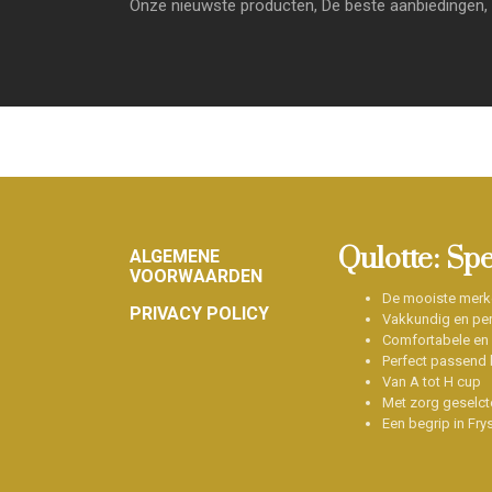
Onze nieuwste producten, De beste aanbiedingen, 
Footer
Qulotte: Sp
ALGEMENE
VOORWAARDEN
De mooiste merk
PRIVACY POLICY
Vakkundig en per
Comfortabele en
Perfect passend b
Van A tot H cup
Met zorg geselct
Een begrip in Fry