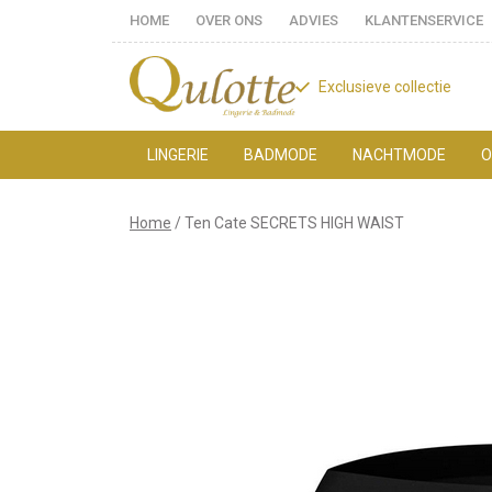
HOME
OVER ONS
ADVIES
KLANTENSERVICE
Exclusieve collectie
LINGERIE
BADMODE
NACHTMODE
O
Ten
Home
Ten Cate SECRETS HIGH WAIST
Cate
SECRETS
HIGH
WAIST
-