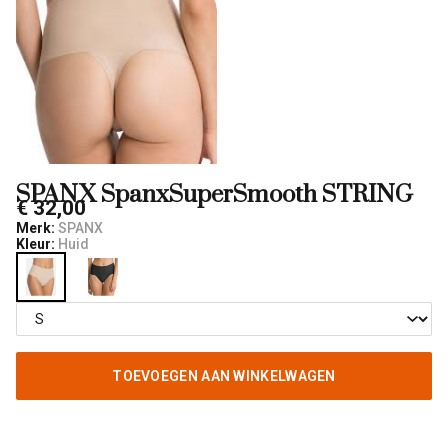
SPANX SpanxSuperSmooth STRING
€ 32,00
Merk:
SPANX
Kleur:
Huid
TOEVOEGEN AAN WINKELWAGEN