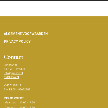
Footer
ALGEMENE VOORWAARDEN
PRIVACY POLICY
Contact
Lijnbaan 8
8401VL Gorredijk
info@qulotte.nl
0513-856774
KVK 01106411
Btw NL001462662B82
Openingstijden
Maandag
13.00 - 17.30
Dinsdag
10:00 - 17:30