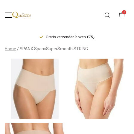
0
Gratis verzenden boven €75,-
SPANX
Home
SPANX SpanxSuperSmooth STRING
UNDIE-
TECTABLE
STRING
-
Qulotte