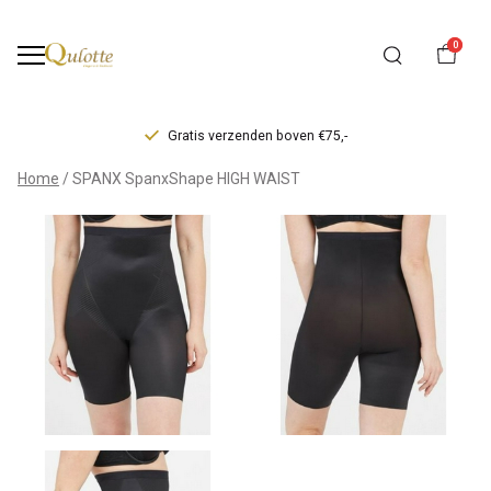
0
Gratis verzenden boven €75,-
SPANX
Home
SPANX SpanxShape HIGH WAIST
THINSTINCTS
2.0
HIGH
WAIST
-
Qulotte