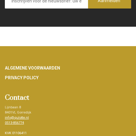
mailadres
Aanmelden
Footer
ALGEMENE VOORWAARDEN
PRIVACY POLICY
Contact
Lijnbaan 8
8401VL Gorredijk
info@qulotte.nl
0513-856774
KVK 01106411