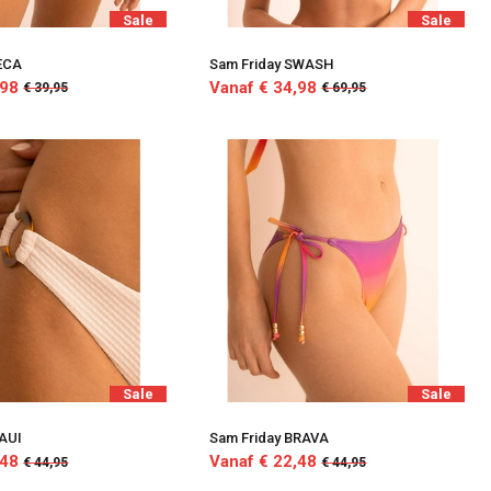
Sale
Sale
SECA
Sam Friday SWASH
,98
Vanaf € 34,98
€ 39,95
€ 69,95
Sale
Sale
MAUI
Sam Friday BRAVA
,48
Vanaf € 22,48
€ 44,95
€ 44,95