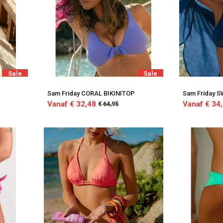
Sale
Sale
P
Sam Friday CORAL BIKINITOP
Sam Friday 
Vanaf € 32,48
Vanaf € 34
€ 64,95