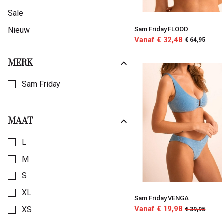
Sale
Sam Friday FLOOD
Nieuw
Vanaf € 32,48
€ 64,95
MERK
Kies een Merk om op te filteren
Sam Friday
MAAT
Kies een Maat om op te filteren
L
M
S
XL
Sam Friday VENGA
Vanaf € 19,98
XS
€ 39,95