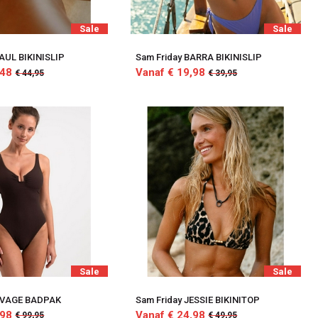
Sale
Sale
AUL BIKINISLIP
Sam Friday BARRA BIKINISLIP
,48
Vanaf € 19,98
€ 44,95
€ 39,95
Sale
Sale
RIVAGE BADPAK
Sam Friday JESSIE BIKINITOP
,98
Vanaf € 24,98
€ 99,95
€ 49,95