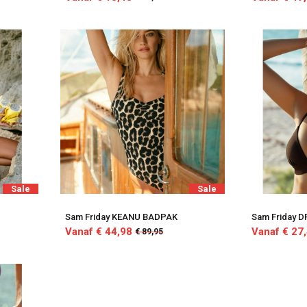
Sale
Sale
P
Sam Friday KEANU BADPAK
Sam Friday D
Vanaf € 44,98
Vanaf € 27
€ 89,95