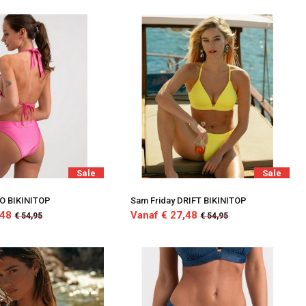
Sale
Sale
IO BIKINITOP
Sam Friday DRIFT BIKINITOP
,48
Vanaf € 27,48
€ 54,95
€ 54,95