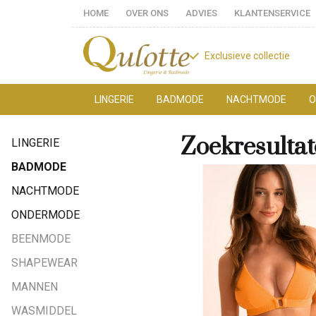
HOME
OVER ONS
ADVIES
KLANTENSERVICE
Exclusieve collectie
LINGERIE
BADMODE
NACHTMODE
O
Zoekresultaten
Zoekresultate
LINGERIE
voor
BADMODE
'sam
NACHTMODE
ONDERMODE
'
BEENMODE
-
SHAPEWEAR
Qulotte
MANNEN
WASMIDDEL