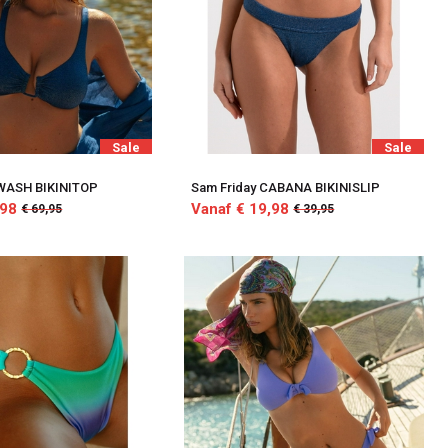
Sale
Sale
SWASH BIKINITOP
Sam Friday CABANA BIKINISLIP
,98
Vanaf € 19,98
€ 69,95
€ 39,95