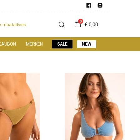
0
€ 0,00
jk maatadvies
EAUBON
MERKEN
SALE
NEW