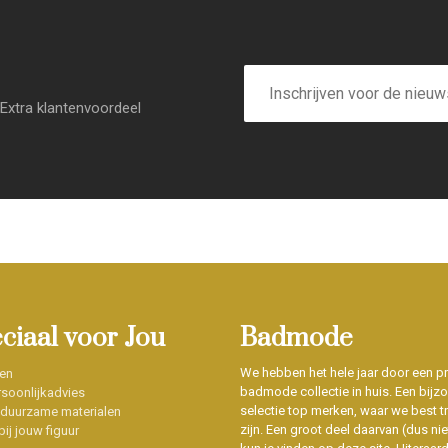
E-
mailadres
Extra klantenvoordeel
eciaal voor Jou
Badmode
We hebben het hele jaar door een p
en
badmode collectie in huis. Een bijz
soonlijkadvies
selectie top merken, waar we best t
 duurzame materialen
zijn. Een groot deel daarvan (dus niet
ij jouw figuur