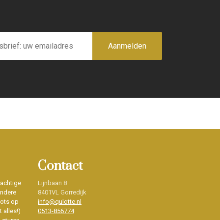
Aanmelden
Contact
rachtige
Lijnbaan 8
ondere
8401VL Gorredijk
rots op
info@qulotte.nl
 alles!)
0513-856774