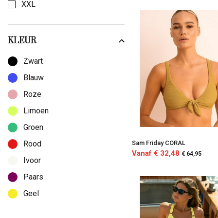
XXL
KLEUR
Kies een Kleur om op te filteren
Zwart
Blauw
Roze
Limoen
Groen
Sam Friday CORAL
Rood
Vanaf € 32,48
€ 64,95
Ivoor
Paars
Geel
Bruin