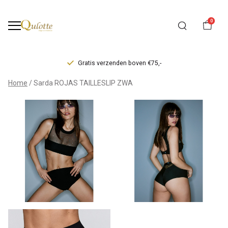
0
Gratis verzenden boven €75,-
Sarda
Home
Sarda ROJAS TAILLESLIP ZWA
ROJAS
TAILLESLIP
ZWA
-
Qulotte