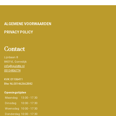
Footer
ALGEMENE VOORWAARDEN
PRIVACY POLICY
Contact
Lijnbaan 8
8401VL Gorredijk
info@qulotte.nl
0513-856774
KVK 01106411
Btw NL001462662B82
Openingstijden
Maandag
13.00 - 17.30
Dinsdag
10:00 - 17:30
Woensdag
10:00 - 17:30
Donderdag
10:00 - 17:30