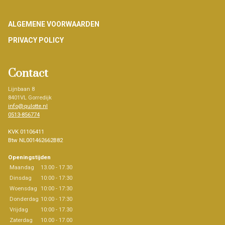
Footer
ALGEMENE VOORWAARDEN
PRIVACY POLICY
Contact
Lijnbaan 8
8401VL Gorredijk
info@qulotte.nl
0513-856774
KVK 01106411
Btw NL001462662B82
Openingstijden
Maandag
13.00 - 17.30
Dinsdag
10:00 - 17:30
Woensdag
10:00 - 17:30
Donderdag
10:00 - 17:30
Vrijdag
10:00 - 17.30
Zaterdag
10.00 - 17.00