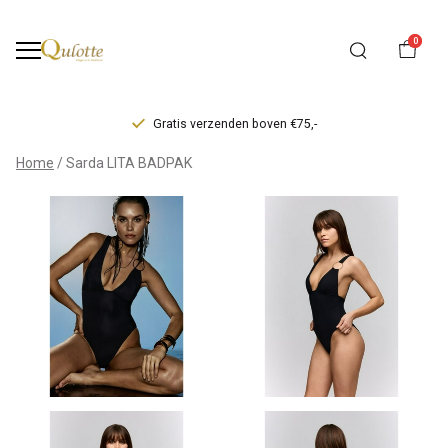
0
Gratis verzenden boven €75,-
Sarda
Home
Sarda LITA BADPAK
LITA
BADPAK
-
Qulotte