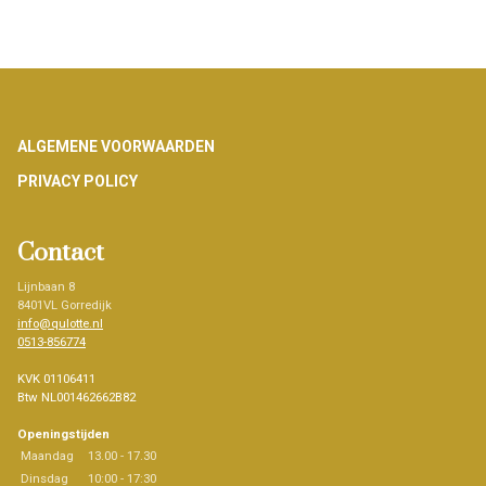
Footer
ALGEMENE VOORWAARDEN
PRIVACY POLICY
Contact
Lijnbaan 8
8401VL Gorredijk
info@qulotte.nl
0513-856774
KVK 01106411
Btw NL001462662B82
Openingstijden
Maandag
13.00 - 17.30
Dinsdag
10:00 - 17:30