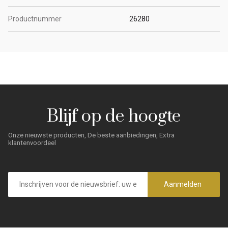
Productnummer
26280
Blijf op de hoogte
Onze nieuwste producten, De beste aanbiedingen, Extra
klantenvoordeel
E-
mailadres
Aanmelden