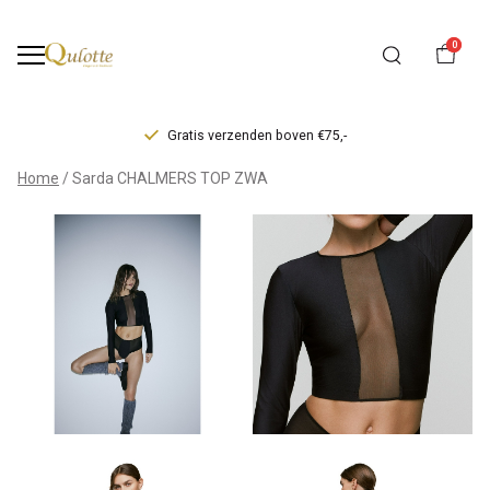
0
Gratis verzenden boven €75,-
Sarda
Home
Sarda CHALMERS TOP ZWA
CHALMERS
TOP
ZWA
-
Qulotte