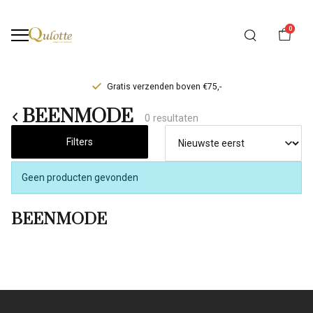
0
Gratis verzenden boven €75,-
BEENMODE
BEENMODE
0 resultaten
-
Filters
Qulotte
Geen producten gevonden
BEENMODE