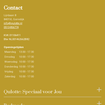
Contact
Lijnbaan 8
8401VL Gorredijk
info@qulotte.nl
0513-856774
KVK 01106411
Btw NL001462662B82
Openingstijden
Maandag
13.00 - 17.30
Dinsdag
10:00 - 17:30
Woensdag
10:00 - 17:30
Donderdag
10:00 - 17:30
Vrijdag
10:00 - 17.30
Zaterdag
10.00 - 17.00
Qulotte: Speciaal voor Jou