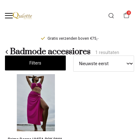
0
Gratis verzenden boven €75,-
Badmode
Badmode accessiores
1 resultaten
accessiores
Filters
-
Qulotte