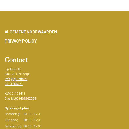
Footer
ALGEMENE VOORWAARDEN
PRIVACY POLICY
Contact
Lijnbaan 8
8401VL Gorredijk
info@qulotte.nl
0513-856774
KVK 01106411
Btw NL001462662B82
Openingstijden
Maandag
13.00 - 17.30
Dinsdag
10:00 - 17:30
Woensdag
10:00 - 17:30