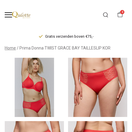
0
Gratis verzenden boven €75,-
Prima
Home
Prima Donna TWIST GRACE BAY TAILLESLIP KOR
Donna
TWIST
GRACE
BAY
TAILLESLIP
KOR