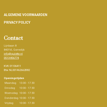
Footer
ALGEMENE VOORWAARDEN
PRIVACY POLICY
Contact
Lijnbaan 8
8401VL Gorredijk
info@qulotte.nl
0513-856774
KVK 01106411
Btw NL001462662B82
Openingstijden
Maandag
13.00 - 17.30
Dinsdag
10:00 - 17:30
Woensdag
10:00 - 17:30
Donderdag
10:00 - 17:30
Vrijdag
10:00 - 17.30