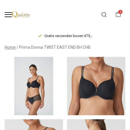
0
Gratis verzenden boven €75,-
Prima
Home
Prima Donna TWIST EAST END BH CHB
Donna
TWIST
EAST
END
BH
CHB