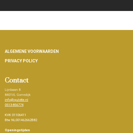
Footer
ALGEMENE VOORWAARDEN
PRIVACY POLICY
Contact
Lijnbaan 8
8401VL Gorredijk
info@qulotte.nl
0513-856774
KVK 01106411
Btw NL001462662B82
Openingstijden