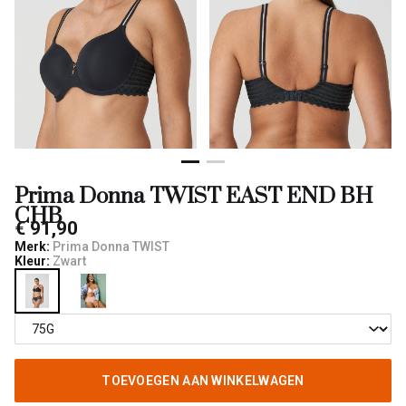
-
Qulotte
Prima Donna TWIST EAST END BH
CHB
€ 91,90
Merk:
Prima Donna TWIST
Kleur:
Zwart
TOEVOEGEN AAN WINKELWAGEN