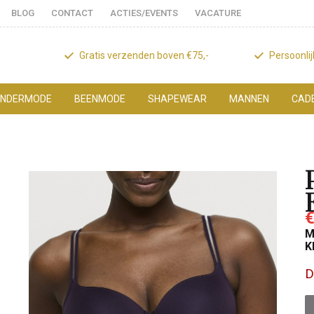
BLOG
CONTACT
ACTIES/EVENTS
VACATURE
Gratis verzenden boven €75,-
Persoonli
NDERMODE
BEENMODE
SHAPEWEAR
MANNEN
CAD
€
M
K
D