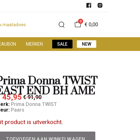
0
€ 0,00
jk maatadvies
EAUBON
MERKEN
SALE
NEW
Prima Donna TWIST
EAST END BH AME
 45,95
€ 91,90
erk:
Prima Donna TWIST
leur:
Paars
it product is uitverkocht.
TOEVOEGEN AAN WINKELWAGEN