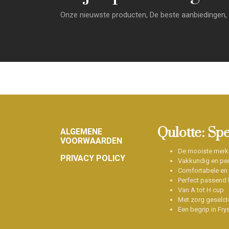
Onze nieuwste producten, De beste aanbiedingen, 
Footer
Qulotte: Sp
ALGEMENE
VOORWAARDEN
De mooiste merk
PRIVACY POLICY
Vakkundig en per
Comfortabele en
Perfect passend b
Van A tot H cup
Met zorg geselct
Een begrip in Fry