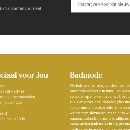
mailadres
Extra klantenvoordeel
eciaal voor Jou
Badmode
We hebben het hele jaar door een p
en
badmode collectie in huis. Een bijz
soonlijkadvies
selectie top merken, waar we best t
 duurzame materialen
zijn. Een groot deel daarvan (dus niet
ij jouw figuur
kun je vinden op deze site. Uiteraar
we het met plezier op, maar in de wi
eerd
passen, zeker badmode, is altijd no
slân sinds 2005
beste en het leukste. Echt?! Bijna n
heeft er zin in maar de meesten gaa