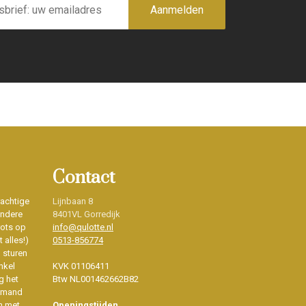
Aanmelden
Contact
rachtige
Lijnbaan 8
ondere
8401VL Gorredijk
rots op
info@qulotte.nl
 alles!)
0513-856774
d sturen
nkel
KVK 01106411
g het
Btw NL001462662B82
iemand
n met
Openingstijden