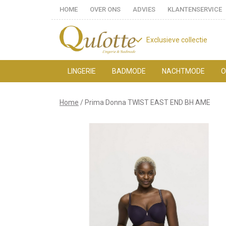
HOME
OVER ONS
ADVIES
KLANTENSERVICE
Exclusieve collectie
LINGERIE
BADMODE
NACHTMODE
O
Prima
Home
Prima Donna TWIST EAST END BH AME
Donna
TWIST
EAST
END
BH