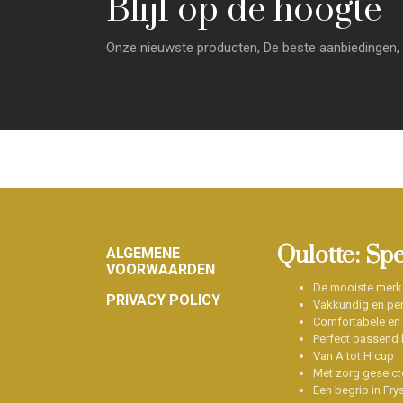
Blijf op de hoogte
Onze nieuwste producten, De beste aanbiedingen, 
Footer
Qulotte: Sp
ALGEMENE
VOORWAARDEN
De mooiste merk
PRIVACY POLICY
Vakkundig en per
Comfortabele en
Perfect passend b
Van A tot H cup
Met zorg geselct
Een begrip in Fry