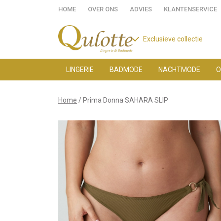
HOME
OVER ONS
ADVIES
KLANTENSERVICE
Exclusieve collectie
LINGERIE
BADMODE
NACHTMODE
O
Prima
Home
Prima Donna SAHARA SLIP
Donna
SAHARA
SLIP
-
Qulotte