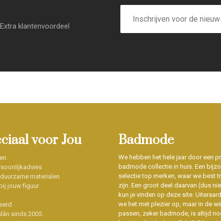
E-
mailadres
Extra klantenvoordeel
eciaal voor Jou
Badmode
We hebben het hele jaar door een p
en
badmode collectie in huis. Een bijz
soonlijkadvies
selectie top merken, waar we best t
 duurzame materialen
zijn. Een groot deel daarvan (dus niet
ij jouw figuur
kun je vinden op deze site. Uiteraar
we het met plezier op, maar in de wi
eerd
passen, zeker badmode, is altijd no
slân sinds 2005