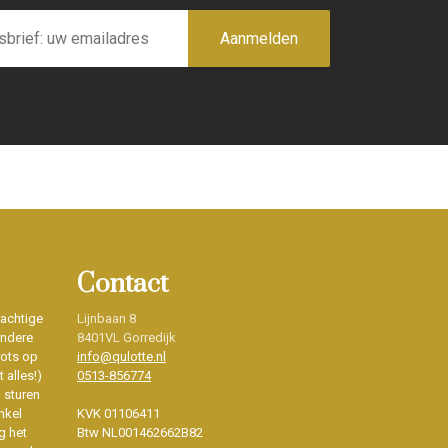
Aanmelden
Contact
rachtige
Lijnbaan 8
ondere
8401VL Gorredijk
rots op
info@qulotte.nl
 alles!)
0513-856774
d sturen
nkel
KVK 01106411
g het
Btw NL001462662B82