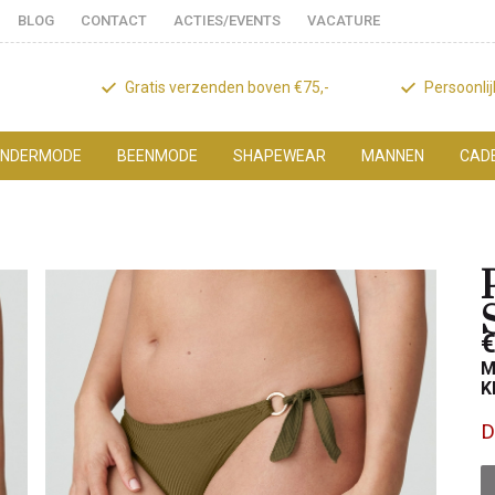
BLOG
CONTACT
ACTIES/EVENTS
VACATURE
Gratis verzenden boven €75,-
Persoonli
NDERMODE
BEENMODE
SHAPEWEAR
MANNEN
CAD
€
M
K
D