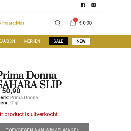
0
€ 0,00
jk maatadvies
EAUBON
MERKEN
SALE
NEW
Prima Donna
SAHARA SLIP
 50,90
erk:
Prima Donna
leur:
Olijf
it product is uitverkocht.
TOEVOEGEN AAN WINKELWAGEN