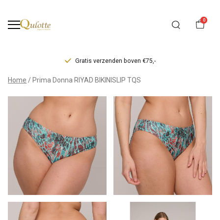
0
Gratis verzenden boven €75,-
Prima
Home
Prima Donna RIYAD BIKINISLIP TQS
Donna
RIYAD
BIKINISLIP
TQS
-
Qulotte