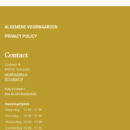
Footer
ALGEMENE VOORWAARDEN
PRIVACY POLICY
Contact
Lijnbaan 8
8401VL Gorredijk
info@qulotte.nl
0513-856774
KVK 01106411
Btw NL001462662B82
Openingstijden
Maandag
13.00 - 17.30
Dinsdag
10:00 - 17:30
Woensdag
10:00 - 17:30
Donderdag
10:00 - 17:30