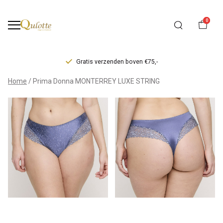
0
Gratis verzenden boven €75,-
Prima
Home
Prima Donna MONTERREY LUXE STRING
Donna
MONTERREY
LUXE
STRING
-
Qulotte