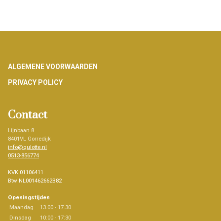
Footer
ALGEMENE VOORWAARDEN
PRIVACY POLICY
Contact
Lijnbaan 8
8401VL Gorredijk
info@qulotte.nl
0513-856774
KVK 01106411
Btw NL001462662B82
Openingstijden
Maandag
13.00 - 17.30
Dinsdag
10:00 - 17:30