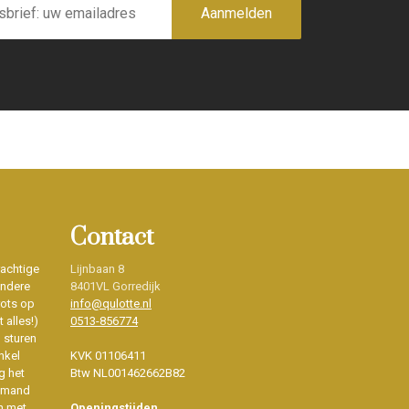
Aanmelden
Contact
rachtige
Lijnbaan 8
ondere
8401VL Gorredijk
rots op
info@qulotte.nl
 alles!)
0513-856774
d sturen
nkel
KVK 01106411
g het
Btw NL001462662B82
iemand
n met
Openingstijden