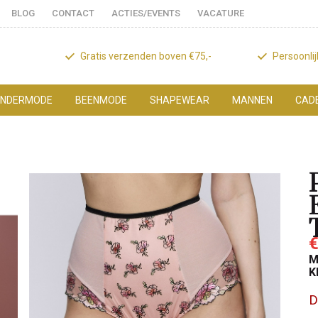
BLOG
CONTACT
ACTIES/EVENTS
VACATURE
Gratis verzenden boven €75,-
Persoonli
NDERMODE
BEENMODE
SHAPEWEAR
MANNEN
CAD
€
M
K
D