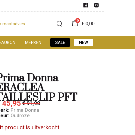
0
€ 0,00
jk maatadvies
EAUBON
MERKEN
SALE
NEW
Prima Donna
ERACLEA
TAILLESLIP PFT
 45,95
€ 91,90
erk:
Prima Donna
leur:
Oudroze
it product is uitverkocht.