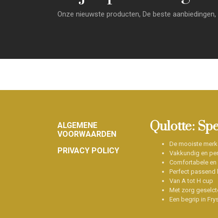
Onze nieuwste producten, De beste aanbiedingen, 
Footer
Qulotte: Sp
ALGEMENE
VOORWAARDEN
De mooiste merk
PRIVACY POLICY
Vakkundig en per
Comfortabele en
Perfect passend b
Van A tot H cup
Met zorg geselct
Een begrip in Fry