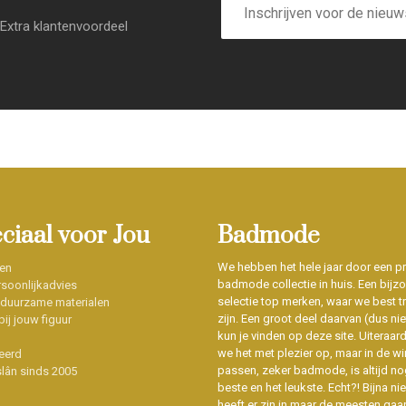
mailadres
Extra klantenvoordeel
eciaal voor Jou
Badmode
We hebben het hele jaar door een p
en
badmode collectie in huis. Een bijz
soonlijkadvies
selectie top merken, waar we best t
 duurzame materialen
zijn. Een groot deel daarvan (dus niet
ij jouw figuur
kun je vinden op deze site. Uiteraar
we het met plezier op, maar in de wi
eerd
passen, zeker badmode, is altijd no
slân sinds 2005
beste en het leukste. Echt?! Bijna n
heeft er zin in maar de meesten gaa