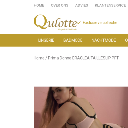
HOME
OVER ONS
ADVIES
KLANTENSERVICE
Exclusieve collectie
LINGERIE
BADMODE
NACHTMODE
O
Prima
Home
Prima Donna ERACLEA TAILLESLIP PFT
Donna
ERACLEA
TAILLESLIP
PFT
-