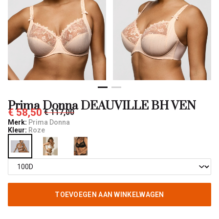
Prima Donna DEAUVILLE BH VEN
€ 58,50
€ 117,00
Merk:
Prima Donna
Kleur:
Roze
TOEVOEGEN AAN WINKELWAGEN