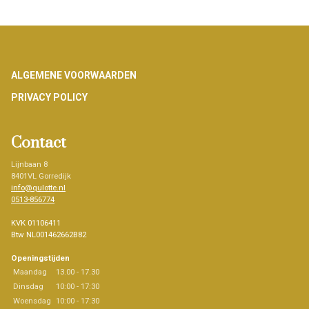
Footer
ALGEMENE VOORWAARDEN
PRIVACY POLICY
Contact
Lijnbaan 8
8401VL Gorredijk
info@qulotte.nl
0513-856774
KVK 01106411
Btw NL001462662B82
Openingstijden
Maandag
13.00 - 17.30
Dinsdag
10:00 - 17:30
Woensdag
10:00 - 17:30