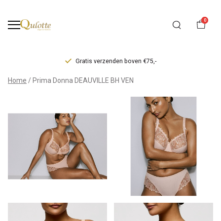
0
Gratis verzenden boven €75,-
Prima
Home
Prima Donna DEAUVILLE BH VEN
Donna
DEAUVILLE
BH
VEN
-
Qulotte