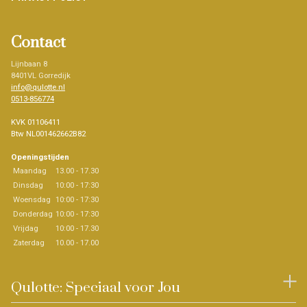
Contact
Lijnbaan 8
8401VL Gorredijk
info@qulotte.nl
0513-856774
KVK 01106411
Btw NL001462662B82
Openingstijden
Maandag
13.00 - 17.30
Dinsdag
10:00 - 17:30
Woensdag
10:00 - 17:30
Donderdag
10:00 - 17:30
Vrijdag
10:00 - 17.30
Zaterdag
10.00 - 17.00
Qulotte: Speciaal voor Jou