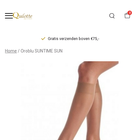
0
Gratis verzenden boven €75,-
Oroblu
Home
Oroblu SUNTIME SUN
SUNTIME
SUN
-
Qulotte