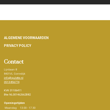
Footer
ALGEMENE VOORWAARDEN
PRIVACY POLICY
Contact
Lijnbaan 8
8401VL Gorredijk
info@qulotte.nl
0513-856774
KVK 01106411
Btw NL001462662B82
Openingstijden
Maandag
13.00 - 17.30