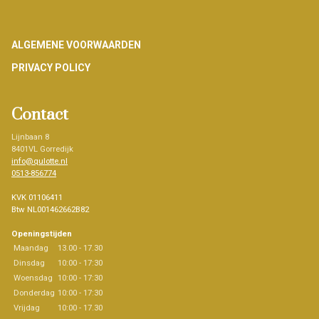
Footer
ALGEMENE VOORWAARDEN
PRIVACY POLICY
Contact
Lijnbaan 8
8401VL Gorredijk
info@qulotte.nl
0513-856774
KVK 01106411
Btw NL001462662B82
Openingstijden
Maandag
13.00 - 17.30
Dinsdag
10:00 - 17:30
Woensdag
10:00 - 17:30
Donderdag
10:00 - 17:30
Vrijdag
10:00 - 17.30