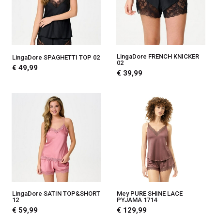
LingaDore FRENCH KNICKER
LingaDore SPAGHETTI TOP 02
02
€ 49,99
€ 39,99
LingaDore SATIN TOP&SHORT
Mey PURE SHINE LACE
12
PYJAMA 1714
€ 59,99
€ 129,99