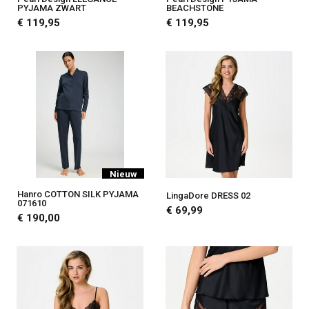
PYJAMA ZWART
BEACHSTONE
€ 119,95
€ 119,95
Nieuw
Hanro COTTON SILK PYJAMA
LingaDore DRESS 02
071610
€ 69,99
€ 190,00