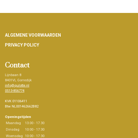
Footer
ALGEMENE VOORWAARDEN
PRIVACY POLICY
Contact
Lijnbaan 8
8401VL Gorredijk
info@qulotte.nl
0513-856774
KVK 01106411
Btw NL001462662B82
Openingstijden
Maandag
13.00 - 17.30
Dinsdag
10:00 - 17:30
Woensdag
10:00 - 17:30