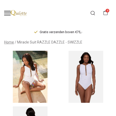
0
Gratis verzenden boven €75,-
Miracle
Home
Miracle Suit RAZZLE DAZZLE - SWIZZLE
Suit
RAZZLE
DAZZLE
-
SWIZZLE
-