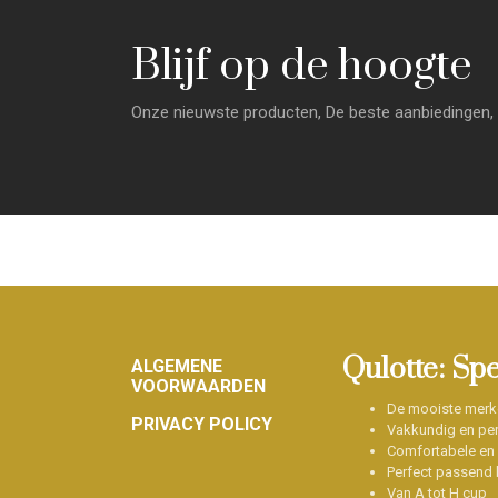
Blijf op de hoogte
Onze nieuwste producten, De beste aanbiedingen, 
Footer
Qulotte: Sp
ALGEMENE
VOORWAARDEN
De mooiste merk
PRIVACY POLICY
Vakkundig en per
Comfortabele en
Perfect passend b
Van A tot H cup