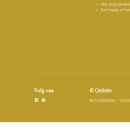
Met zorg geselct
Een begrip in Fry
Volg ons
© Qulotte
RETOURNEREN
COOK