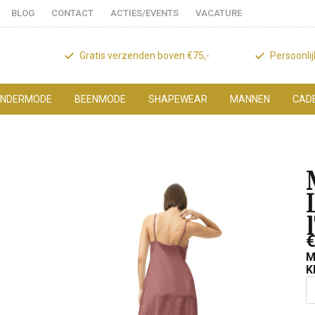
BLOG
CONTACT
ACTIES/EVENTS
VACATURE
Gratis verzenden boven €75,-
Persoonli
NDERMODE
BEENMODE
SHAPEWEAR
MANNEN
CAD
€
M
K