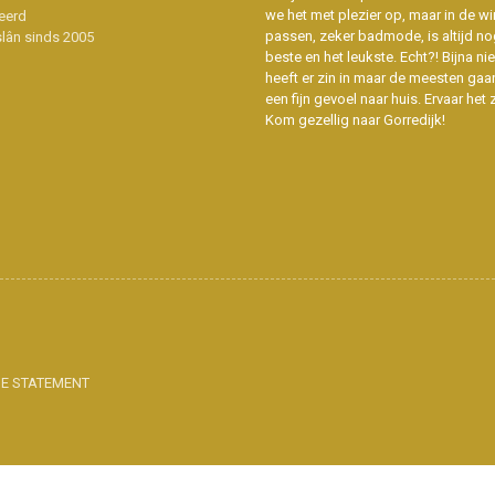
we het met plezier op, maar in de wi
eerd
passen, zeker badmode, is altijd no
slân sinds 2005
beste en het leukste. Echt?! Bijna n
heeft er zin in maar de meesten gaa
een fijn gevoel naar huis. Ervaar het z
Kom gezellig naar Gorredijk!
IE STATEMENT