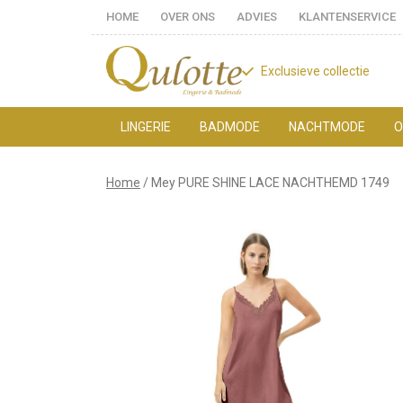
HOME
OVER ONS
ADVIES
KLANTENSERVICE
Exclusieve collectie
LINGERIE
BADMODE
NACHTMODE
O
Mey
Home
Mey PURE SHINE LACE NACHTHEMD 1749
PURE
SHINE
LACE
NACHTHEMD
1749