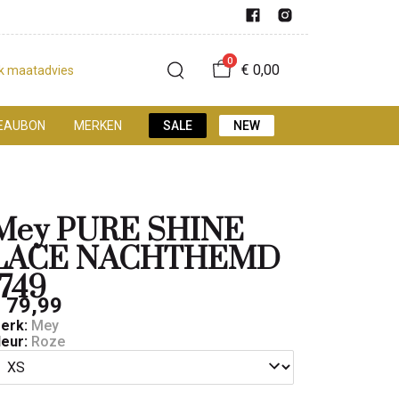
0
€ 0,00
jk maatadvies
EAUBON
MERKEN
SALE
NEW
Mey PURE SHINE
LACE NACHTHEMD
1749
 79,99
erk:
Mey
leur:
Roze