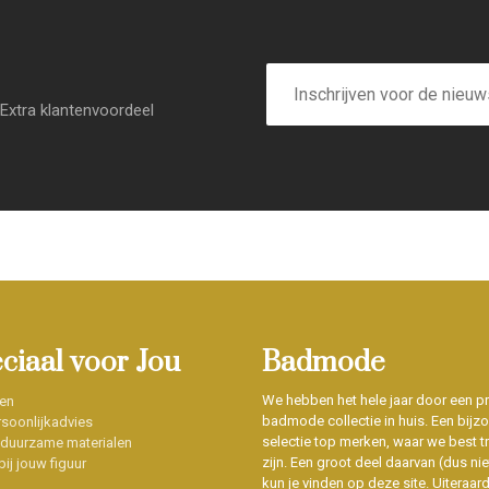
E-
mailadres
Extra klantenvoordeel
eciaal voor Jou
Badmode
We hebben het hele jaar door een p
en
badmode collectie in huis. Een bijz
soonlijkadvies
selectie top merken, waar we best t
 duurzame materialen
zijn. Een groot deel daarvan (dus niet
ij jouw figuur
kun je vinden op deze site. Uiteraar