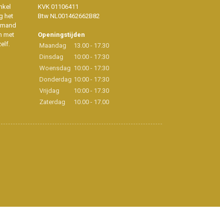
nkel
KVK 01106411
g het
Btw NL001462662B82
iemand
n met
Openingstijden
elf.
Maandag
13.00 - 17.30
Dinsdag
10:00 - 17:30
Woensdag
10:00 - 17:30
Donderdag
10:00 - 17:30
Vrijdag
10:00 - 17.30
Zaterdag
10.00 - 17.00