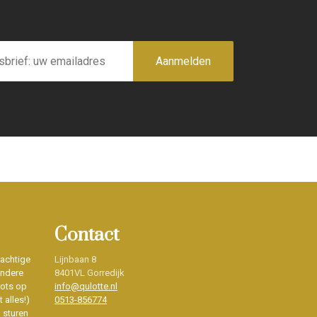
Aanmelden
Contact
rachtige
Lijnbaan 8
ondere
8401VL Gorredijk
rots op
info@qulotte.nl
 alles!)
0513-856774
d sturen