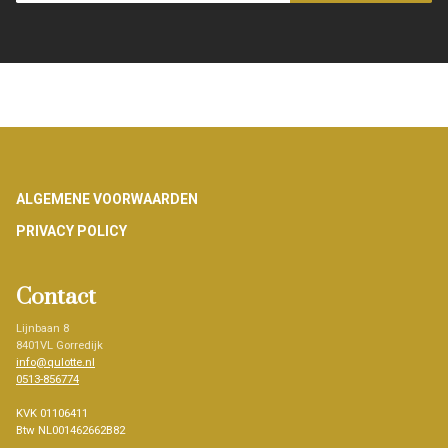
Footer
ALGEMENE VOORWAARDEN
PRIVACY POLICY
Contact
Lijnbaan 8
8401VL Gorredijk
info@qulotte.nl
0513-856774
KVK 01106411
Btw NL001462662B82