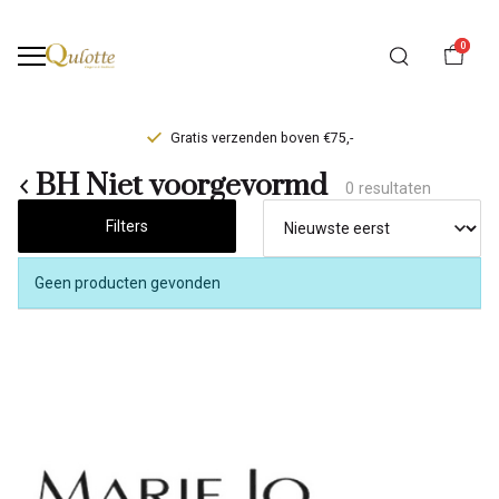
0
Gratis verzenden boven €75,-
BH
BH Niet voorgevormd
0 resultaten
Niet
Filters
voorgevormd
Geen producten gevonden
-
Qulotte