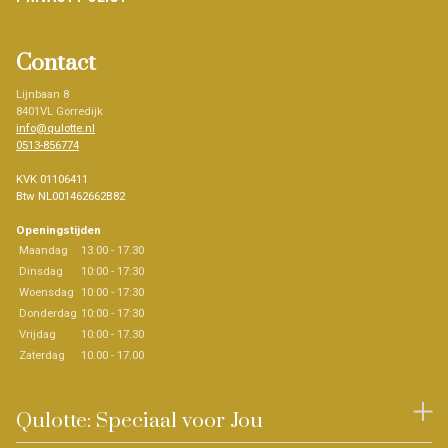
Contact
Lijnbaan 8
8401VL Gorredijk
info@qulotte.nl
0513-856774
KVK 01106411
Btw NL001462662B82
Openingstijden
Maandag
13.00 - 17.30
Dinsdag
10:00 - 17:30
Woensdag
10:00 - 17:30
Donderdag
10:00 - 17:30
Vrijdag
10:00 - 17.30
Zaterdag
10.00 - 17.00
Qulotte: Speciaal voor Jou