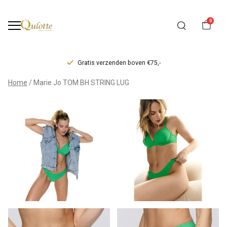
0
Gratis verzenden boven €75,-
Marie
Home
Marie Jo TOM BH STRING LUG
Jo
TOM
BH
STRING
LUG
-