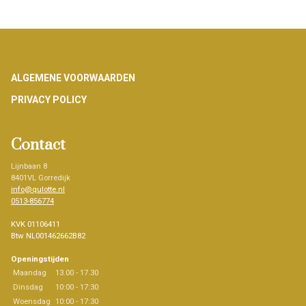
Footer
ALGEMENE VOORWAARDEN
PRIVACY POLICY
Contact
Lijnbaan 8
8401VL Gorredijk
info@qulotte.nl
0513-856774
KVK 01106411
Btw NL001462662B82
Openingstijden
Maandag
13.00 - 17.30
Dinsdag
10:00 - 17:30
Woensdag
10:00 - 17:30