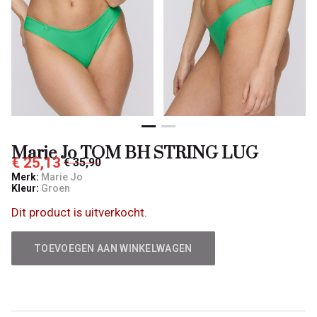
Qulotte
Marie Jo TOM BH STRING LUG
€ 25,13
€ 35,90
Merk:
Marie Jo
Kleur:
Groen
Dit product is uitverkocht.
TOEVOEGEN AAN WINKELWAGEN