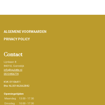
Footer
ALGEMENE VOORWAARDEN
PRIVACY POLICY
Contact
Lijnbaan 8
8401VL Gorredijk
info@qulotte.nl
0513-856774
KVK 01106411
Btw NL001462662B82
Openingstijden
Maandag
13.00 - 17.30
Dinsdag
10:00 - 17:30