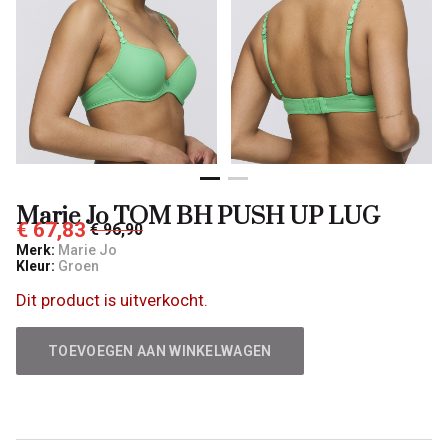
-
Qulotte
Marie Jo TOM BH PUSH UP LUG
€ 67,83
€ 96,90
Merk:
Marie Jo
Kleur:
Groen
Dit product is uitverkocht.
TOEVOEGEN AAN WINKELWAGEN