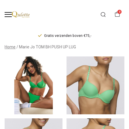
0
Gratis verzenden boven €75,-
Marie
Home
Marie Jo TOM BH PUSH UP LUG
Jo
TOM
BH
PUSH
UP
LUG