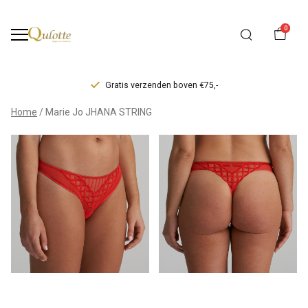
0
Gratis verzenden boven €75,-
Marie
Home
Marie Jo JHANA STRING
Jo
JHANA
STRING
-
Qulotte