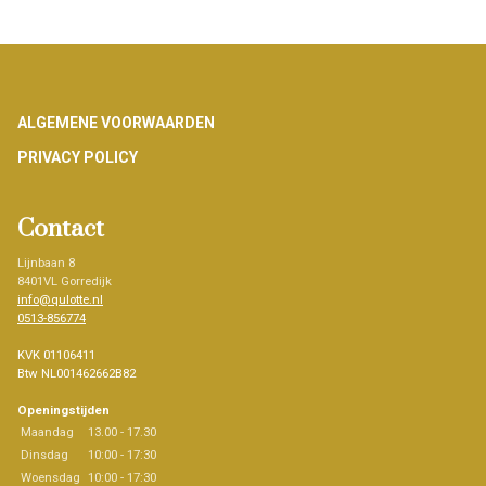
Footer
ALGEMENE VOORWAARDEN
PRIVACY POLICY
Contact
Lijnbaan 8
8401VL Gorredijk
info@qulotte.nl
0513-856774
KVK 01106411
Btw NL001462662B82
Openingstijden
Maandag
13.00 - 17.30
Dinsdag
10:00 - 17:30
Woensdag
10:00 - 17:30