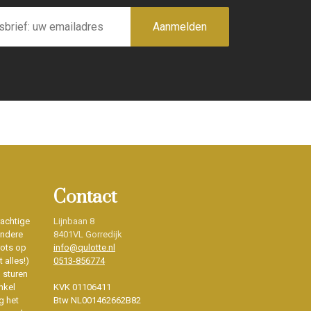
Aanmelden
Contact
rachtige
Lijnbaan 8
ondere
8401VL Gorredijk
rots op
info@qulotte.nl
 alles!)
0513-856774
d sturen
nkel
KVK 01106411
g het
Btw NL001462662B82