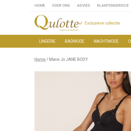
HOME
OVER ONS
ADVIES
KLANTENSERVICE
Exclusieve collectie
LINGERIE
BADMODE
NACHTMODE
O
Marie
Home
Marie Jo JANE BODY
Jo
JANE
BODY
-
Qulotte