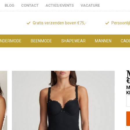
BLOG
CONTACT
ACTIES/EVENTS
VACATURE
Gratis verzenden boven €75,-
Persoonli
NDERMODE
BEENMODE
SHAPEWEAR
MANNEN
CAD
€
M
K