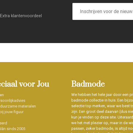
E-
mailadres
Extra klantenvoordeel
eciaal voor Jou
Badmode
We hebben het hele jaar door een p
en
badmode collectie in huis. Een bijz
soonlijkadvies
selectie top merken, waar we best t
 duurzame materialen
zijn. Een groot deel daarvan (dus niet
ij jouw figuur
kun je vinden op deze site. Uiteraar
we het met plezier op, maar in de wi
eerd
passen, zeker badmode, is altijd no
slân sinds 2005