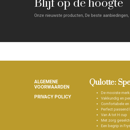
Blijf op de hoogte
Onze nieuwste producten, De beste aanbiedingen, 
Footer
Qulotte: Sp
ALGEMENE
VOORWAARDEN
De mooiste merk
PRIVACY POLICY
Vakkundig en per
Comfortabele en
Perfect passend b
Van A tot H cup
Met zorg geselct
Een begrip in Fry