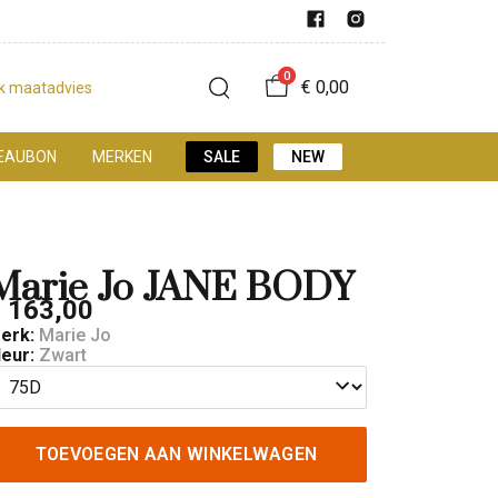
0
€ 0,00
jk maatadvies
EAUBON
MERKEN
SALE
NEW
Marie Jo JANE BODY
 163,00
erk:
Marie Jo
leur:
Zwart
TOEVOEGEN AAN WINKELWAGEN