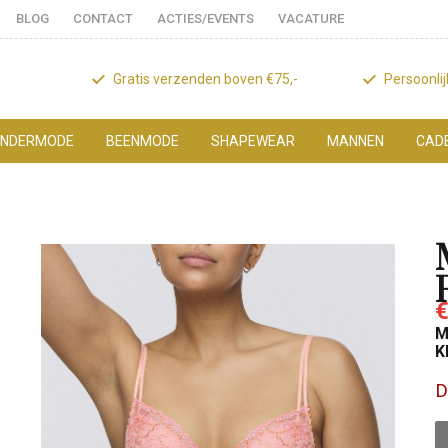
BLOG
CONTACT
ACTIES/EVENTS
VACATURE
Gratis verzenden boven €75,-
Persoonli
NDERMODE
BEENMODE
SHAPEWEAR
MANNEN
CAD
€
M
K
D