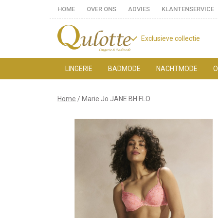
HOME
OVER ONS
ADVIES
KLANTENSERVICE
Exclusieve collectie
LINGERIE
BADMODE
NACHTMODE
O
Marie
Home
Marie Jo JANE BH FLO
Jo
JANE
BH
FLO
-