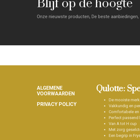
Blijf op de hoogte
Onze nieuwste producten, De beste aanbiedingen, 
Footer
Qulotte: Sp
ALGEMENE
VOORWAARDEN
De mooiste merk
PRIVACY POLICY
Vakkundig en per
Comfortabele en
Perfect passend b
Van A tot H cup
Met zorg geselct
Een begrip in Fry