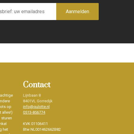
Aanmelden
Contact
rachtige
Lijnbaan 8
ondere
8401VL Gorredijk
rots op
info@qulotte.nl
 alles!)
0513-856774
d sturen
nkel
KVK 01106411
g het
Btw NL001462662B82