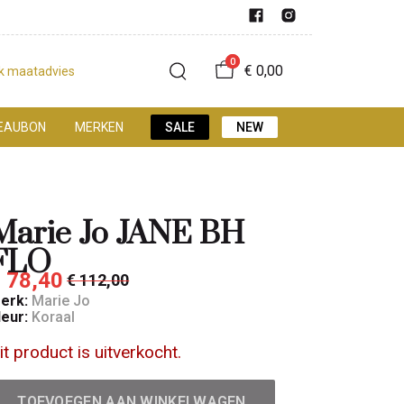
0
€ 0,00
jk maatadvies
EAUBON
MERKEN
SALE
NEW
Marie Jo JANE BH
FLO
 78,40
€ 112,00
erk:
Marie Jo
leur:
Koraal
it product is uitverkocht.
TOEVOEGEN AAN WINKELWAGEN