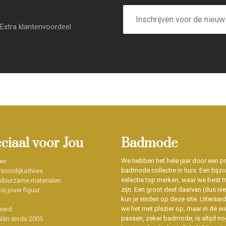
E-
mailadres
Extra klantenvoordeel
eciaal voor Jou
Badmode
We hebben het hele jaar door een p
en
badmode collectie in huis. Een bijz
soonlijkadvies
selectie top merken, waar we best t
 duurzame materialen
zijn. Een groot deel daarvan (dus niet
ij jouw figuur
kun je vinden op deze site. Uiteraar
we het met plezier op, maar in de wi
eerd
passen, zeker badmode, is altijd no
slân sinds 2005