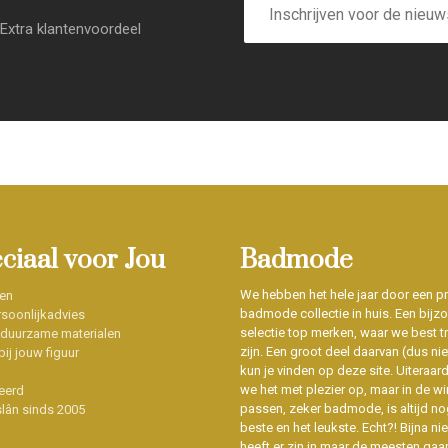
mailadres
Extra klantenvoordeel
eciaal voor Jou
Badmode
We hebben het hele jaar door een p
en
badmode collectie in huis. Een bijz
soonlijkadvies
selectie top merken, waar we best t
 duurzame materialen
zijn. Een groot deel daarvan (dus niet
ij jouw figuur
kun je vinden op deze site. Uiteraar
we het met plezier op, maar in de wi
eerd
passen, zeker badmode, is altijd no
slân sinds 2005
beste en het leukste. Echt?! Bijna n
heeft er zin in maar de meesten gaa