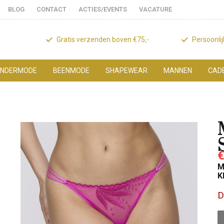
BLOG
CONTACT
ACTIES/EVENTS
VACATURE
Gratis verzenden boven €75,-
Persoonli
NDERMODE
BEENMODE
SHAPEWEAR
MANNEN
CAD
€
M
K
D