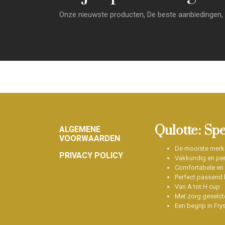
Onze nieuwste producten, De beste aanbiedingen, 
Footer
Qulotte: Sp
ALGEMENE
VOORWAARDEN
De mooiste merk
PRIVACY POLICY
Vakkundig en per
Comfortabele en
Perfect passend b
Van A tot H cup
Met zorg geselct
Een begrip in Fry