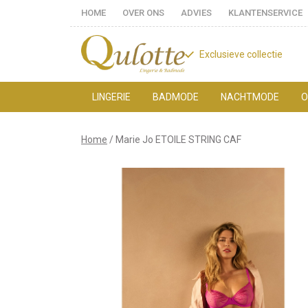
HOME
OVER ONS
ADVIES
KLANTENSERVICE
Exclusieve collectie
LINGERIE
BADMODE
NACHTMODE
O
Marie
Home
Marie Jo ETOILE STRING CAF
Jo
ETOILE
STRING
CAF
-