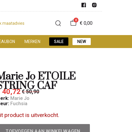
0
€ 0,00
jk maatadvies
EAUBON
MERKEN
SALE
NEW
Marie Jo ETOILE
STRING CAF
 40,72
€ 50,90
erk:
Marie Jo
leur:
Fuchsia
it product is uitverkocht.
TOEVOEGEN AAN WINKELWAGEN