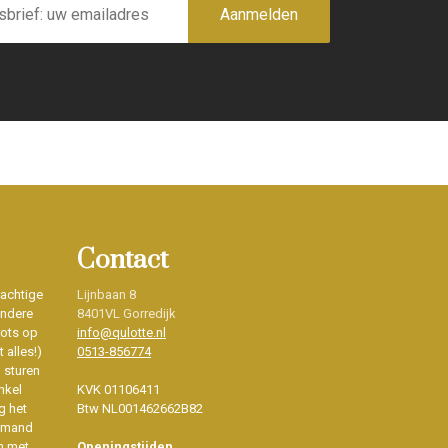
Aanmelden
Contact
rachtige
Lijnbaan 8
ondere
8401VL Gorredijk
rots op
info@qulotte.nl
 alles!)
0513-856774
d sturen
nkel
KVK 01106411
g het
Btw NL001462662B82
iemand
n met
Openingstijden