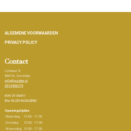
Footer
ALGEMENE VOORWAARDEN
PRIVACY POLICY
Contact
Lijnbaan 8
8401VL Gorredijk
info@qulotte.nl
0513-856774
KVK 01106411
Btw NL001462662B82
Openingstijden
Maandag
13.00 - 17.30
Dinsdag
10:00 - 17:30
Woensdag
10:00 - 17:30