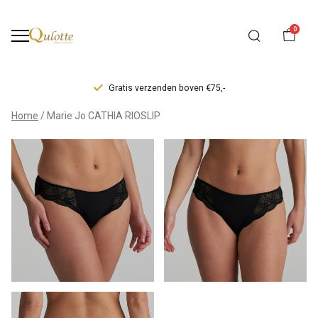
0
Gratis verzenden boven €75,-
Marie
Home
Marie Jo CATHIA RIOSLIP
Jo
CATHIA
RIOSLIP
-
Qulotte