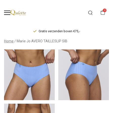
0
Gratis verzenden boven €75,-
Marie
Home
Marie Jo AVERO TAILLESLIP SIB
Jo
AVERO
TAILLESLIP
SIB
-
Qulotte