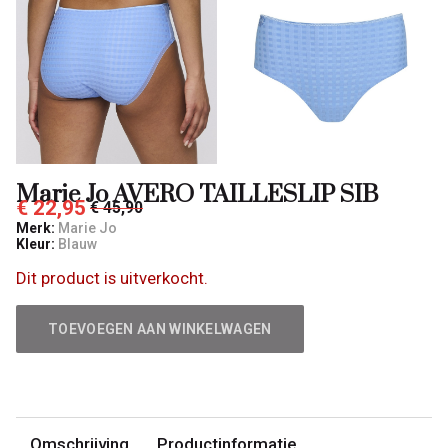
Marie Jo AVERO TAILLESLIP SIB
€ 22,95
€ 45,90
Merk:
Marie Jo
Kleur:
Blauw
Dit product is uitverkocht.
TOEVOEGEN AAN WINKELWAGEN
Omschrijving
Productinformatie