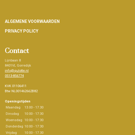
Footer
ALGEMENE VOORWAARDEN
PRIVACY POLICY
Contact
Lijnbaan 8
8401VL Gorredijk
info@qulotte.nl
0513-856774
KVK 01106411
Btw NL001462662B82
Openingstijden
Maandag
13.00 - 17.30
Dinsdag
10:00 - 17:30
Woensdag
10:00 - 17:30
Donderdag
10:00 - 17:30
Vrijdag
10:00 - 17.30