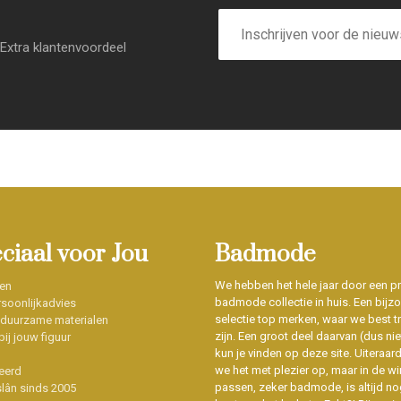
E-
mailadres
Extra klantenvoordeel
eciaal voor Jou
Badmode
We hebben het hele jaar door een p
en
badmode collectie in huis. Een bijz
soonlijkadvies
selectie top merken, waar we best t
 duurzame materialen
zijn. Een groot deel daarvan (dus niet
ij jouw figuur
kun je vinden op deze site. Uiteraar
we het met plezier op, maar in de wi
eerd
passen, zeker badmode, is altijd no
slân sinds 2005