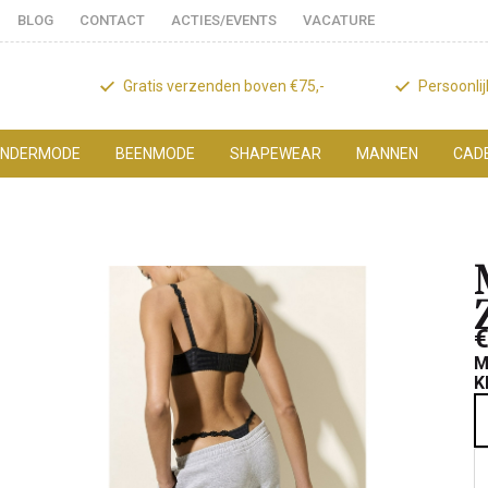
BLOG
CONTACT
ACTIES/EVENTS
VACATURE
Gratis verzenden boven €75,-
Persoonli
NDERMODE
BEENMODE
SHAPEWEAR
MANNEN
CAD
€
M
K