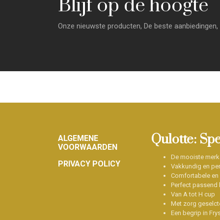
Blijf op de hoogte
Onze nieuwste producten, De beste aanbiedingen, 
Footer
Qulotte: Sp
ALGEMENE
VOORWAARDEN
De mooiste merk
PRIVACY POLICY
Vakkundig en per
Comfortabele en
Perfect passend b
Van A tot H cup
Met zorg geselct
Een begrip in Fry