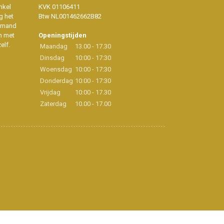
nkel
KVK 01106411
g het
Btw NL001462662B82
iemand
n met
Openingstijden
elf.
Maandag
13.00 - 17.30
Dinsdag
10:00 - 17:30
Woensdag
10:00 - 17:30
Donderdag
10:00 - 17:30
Vrijdag
10:00 - 17.30
Zaterdag
10.00 - 17.00