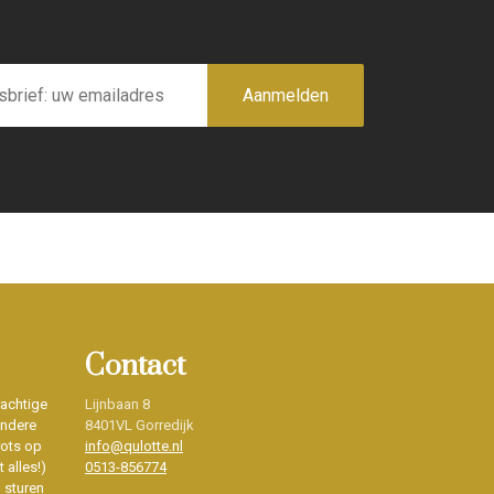
Aanmelden
Contact
rachtige
Lijnbaan 8
ondere
8401VL Gorredijk
rots op
info@qulotte.nl
 alles!)
0513-856774
d sturen