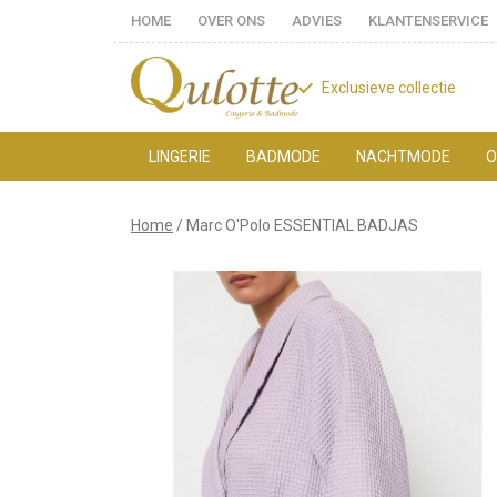
HOME
OVER ONS
ADVIES
KLANTENSERVICE
Exclusieve collectie
LINGERIE
BADMODE
NACHTMODE
O
Marc
Home
Marc O'Polo ESSENTIAL BADJAS
O'Polo
ESSENTIAL
BADJAS
-
Qulotte