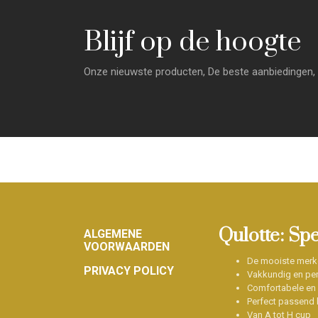
Blijf op de hoogte
Onze nieuwste producten, De beste aanbiedingen, 
Footer
Qulotte: Sp
ALGEMENE
VOORWAARDEN
De mooiste merk
PRIVACY POLICY
Vakkundig en per
Comfortabele en
Perfect passend b
Van A tot H cup