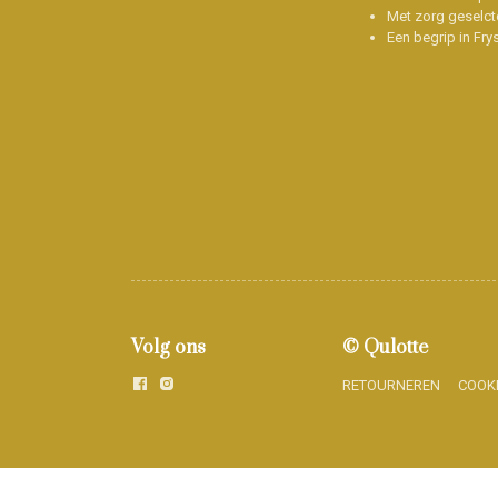
Met zorg geselct
Een begrip in Fry
Volg ons
© Qulotte
RETOURNEREN
COOK