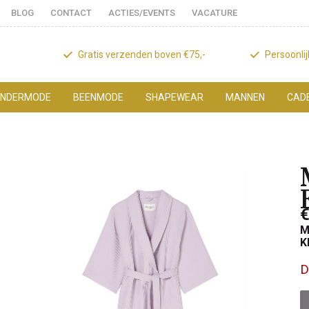
BLOG
CONTACT
ACTIES/EVENTS
VACATURE
Gratis verzenden boven €75,-
Persoonli
NDERMODE
BEENMODE
SHAPEWEAR
MANNEN
CAD
€
M
K
D