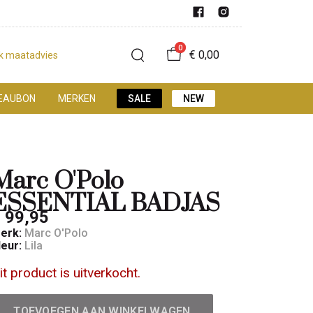
0
€ 0,00
jk maatadvies
EAUBON
MERKEN
SALE
NEW
Marc O'Polo
ESSENTIAL BADJAS
 99,95
erk:
Marc O'Polo
leur:
Lila
it product is uitverkocht.
TOEVOEGEN AAN WINKELWAGEN