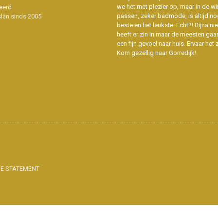
we het met plezier op, maar in de wi
eerd
passen, zeker badmode, is altijd no
slân sinds 2005
beste en het leukste. Echt?! Bijna n
heeft er zin in maar de meesten gaa
een fijn gevoel naar huis. Ervaar het z
Kom gezellig naar Gorredijk!
IE STATEMENT