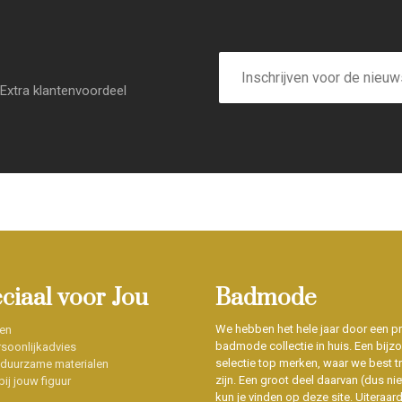
E-
mailadres
Extra klantenvoordeel
eciaal voor Jou
Badmode
We hebben het hele jaar door een p
en
badmode collectie in huis. Een bijz
soonlijkadvies
selectie top merken, waar we best t
 duurzame materialen
zijn. Een groot deel daarvan (dus niet
ij jouw figuur
kun je vinden op deze site. Uiteraar