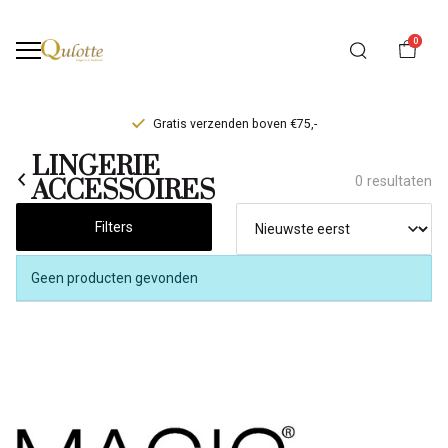
0
Gratis verzenden boven €75,-
LINGERIE
LINGERIE
0 resultaten
ACCESSOIRES
ACCESSOIRES
Filters
-
Qulotte
Geen producten gevonden