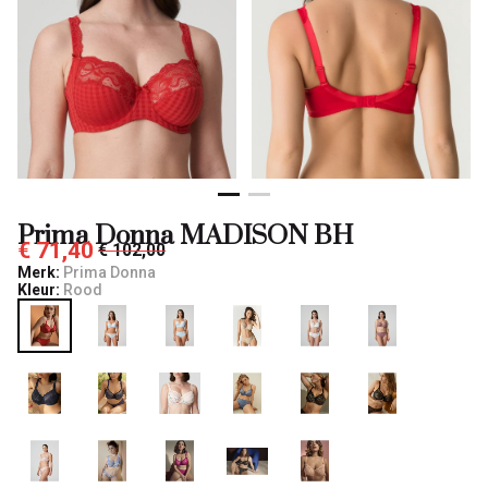
Prima Donna MADISON BH
€ 71,40
€ 102,00
Merk:
Prima Donna
Kleur:
Rood