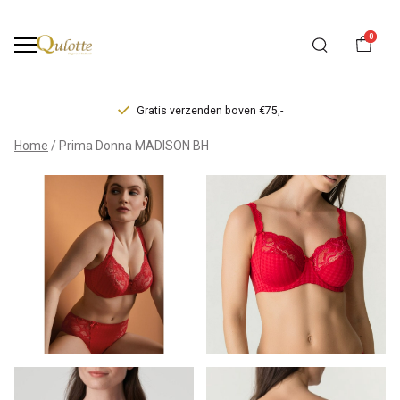
0
Gratis verzenden boven €75,-
Prima
Home
Prima Donna MADISON BH
Donna
MADISON
BH
-
Qulotte