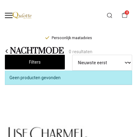
0
Persoonlijk maatadvies
NACHTMODE
NACHTMODE
0 resultaten
-
Filters
Qulotte
Geen producten gevonden