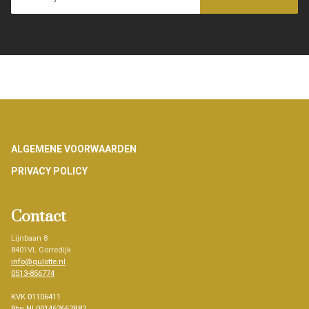
Footer
ALGEMENE VOORWAARDEN
PRIVACY POLICY
Contact
Lijnbaan 8
8401VL Gorredijk
info@qulotte.nl
0513-856774
KVK 01106411
Btw NL001462662B82