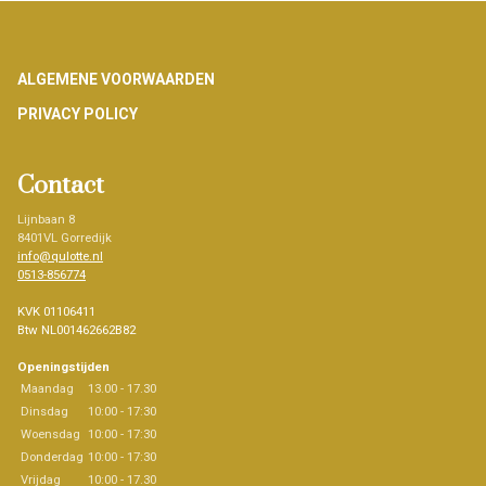
Footer
ALGEMENE VOORWAARDEN
PRIVACY POLICY
Contact
Lijnbaan 8
8401VL Gorredijk
info@qulotte.nl
0513-856774
KVK 01106411
Btw NL001462662B82
Openingstijden
Maandag
13.00 - 17.30
Dinsdag
10:00 - 17:30
Woensdag
10:00 - 17:30
Donderdag
10:00 - 17:30
Vrijdag
10:00 - 17.30