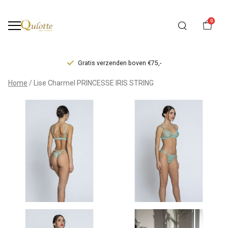
0
Gratis verzenden boven €75,-
Lise
Home
Lise Charmel PRINCESSE IRIS STRING
Charmel
PRINCESSE
IRIS
STRING
-
Qulotte