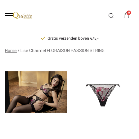
0
Gratis verzenden boven €75,-
Lise
Home
Lise Charmel FLORAISON PASSION STRING
Charmel
FLORAISON
PASSION
STRING
-
Qulotte