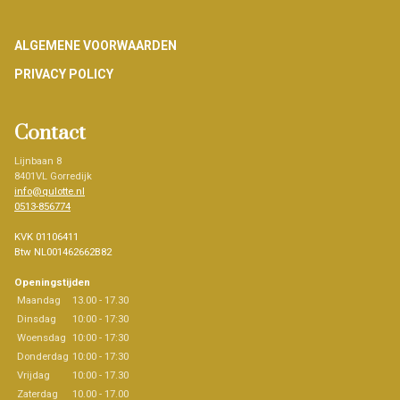
Footer
ALGEMENE VOORWAARDEN
PRIVACY POLICY
Contact
Lijnbaan 8
8401VL Gorredijk
info@qulotte.nl
0513-856774
KVK 01106411
Btw NL001462662B82
Openingstijden
Maandag
13.00 - 17.30
Dinsdag
10:00 - 17:30
Woensdag
10:00 - 17:30
Donderdag
10:00 - 17:30
Vrijdag
10:00 - 17.30
Zaterdag
10.00 - 17.00