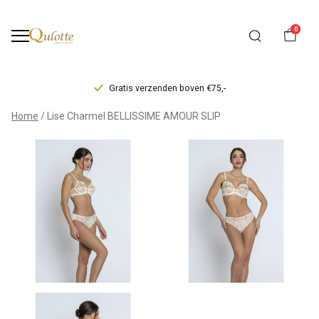
0
Gratis verzenden boven €75,-
Lise
Home
Lise Charmel BELLISSIME AMOUR SLIP
Charmel
BELLISSIME
AMOUR
SLIP
-
Qulotte