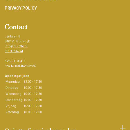
PRIVACY POLICY
Contact
Lijnbaan 8
8401VL Gorredijk
info@qulotte.nl
0513-856774
KVK 01106411
Btw NL001462662B82
Openingstijden
Maandag
13.00 - 17.30
Dinsdag
10:00 - 17:30
Woensdag
10:00 - 17:30
Donderdag
10:00 - 17:30
Vrijdag
10:00 - 17.30
Zaterdag
10.00 - 17.00