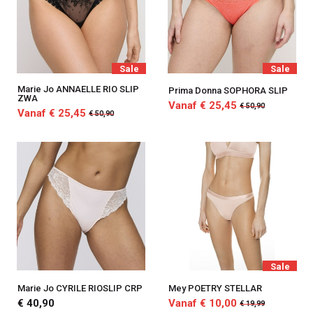
Sale
Sale
Marie Jo ANNAELLE RIO SLIP
Prima Donna SOPHORA SLIP
ZWA
Vanaf € 25,45
€ 50,90
Vanaf € 25,45
€ 50,90
Sale
Marie Jo CYRILE RIOSLIP CRP
Mey POETRY STELLAR
€ 40,90
Vanaf € 10,00
€ 19,99