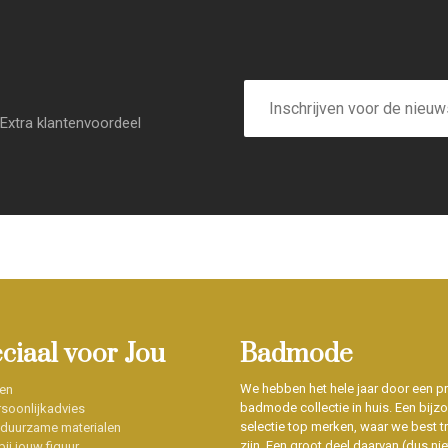
E-
mailadres
Extra klantenvoordeel
eciaal voor Jou
Badmode
We hebben het hele jaar door een p
en
badmode collectie in huis. Een bijz
soonlijkadvies
selectie top merken, waar we best t
 duurzame materialen
zijn. Een groot deel daarvan (dus niet
ij jouw figuur