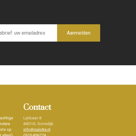
Aanmelden
Contact
rachtige
Lijnbaan 8
ondere
8401VL Gorredijk
rots op
info@qulotte.nl
 alles!)
0513-856774