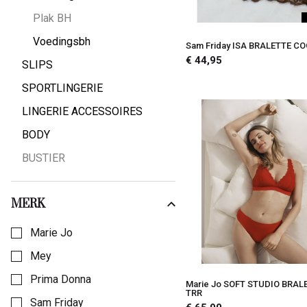
Plak BH
Voedingsbh
Sam Friday ISA BRALETTE C
€ 44,95
SLIPS
SPORTLINGERIE
LINGERIE ACCESSOIRES
BODY
BUSTIER
MERK
Kies een Merk om op te filteren
Marie Jo
Mey
Prima Donna
Marie Jo SOFT STUDIO BRAL
TRR
Sam Friday