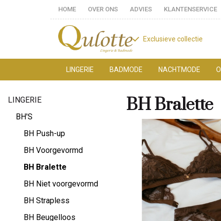
HOME
OVER ONS
ADVIES
KLANTENSERVICE
Exclusieve collectie
LINGERIE
BADMODE
NACHTMODE
O
BH
BH Bralette
LINGERIE
Bralette
BH'S
-
BH Push-up
BH Voorgevormd
Qulotte
BH Bralette
BH Niet voorgevormd
BH Strapless
BH Beugelloos