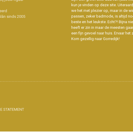
kun je vinden op deze site. Uiteraar
we het met plezier op, maar in de wi
eerd
passen, zeker badmode, is altijd no
slân sinds 2005
beste en het leukste. Echt?! Bijna n
heeft er zin in maar de meesten gaa
een fijn gevoel naar huis. Ervaar het z
Kom gezellig naar Gorredijk!
IE STATEMENT