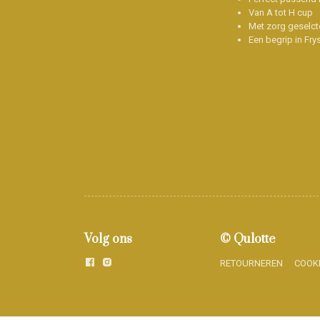
Van A tot H cup
Met zorg geselct
Een begrip in Fry
Volg ons
© Qulotte
RETOURNEREN
COOK