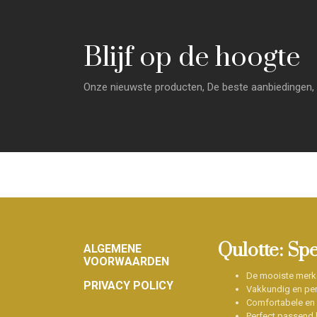
Blijf op de hoogte
Onze nieuwste producten, De beste aanbiedingen, 
Footer
Qulotte: Sp
ALGEMENE
VOORWAARDEN
De mooiste merk
PRIVACY POLICY
Vakkundig en per
Comfortabele en
Perfect passend b