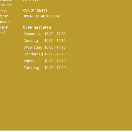
d sturen
nkel
KVK 01106411
g het
Btw NL001462662B82
iemand
n met
Openingstijden
elf.
Maandag
13.00 - 17.30
Dinsdag
10:00 - 17:30
Woensdag
10:00 - 17:30
Donderdag
10:00 - 17:30
Vrijdag
10:00 - 17.30
Zaterdag
10.00 - 17.00