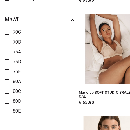
€ 65,90
MAAT
Kies een Maat om op te filteren
70C
70D
75A
75D
75E
80A
80C
Marie Jo SOFT STUDIO BRAL
CAL
80D
€ 65,90
80E
85B