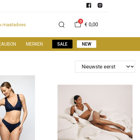
0
€ 0,00
jk maatadvies
EAUBON
MERKEN
SALE
NEW