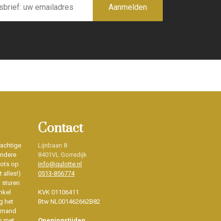
Aanmelden
Contact
rachtige
Lijnbaan 8
ondere
8401VL Gorredijk
rots op
info@qulotte.nl
 alles!)
0513-856774
d sturen
nkel
KVK 01106411
g het
Btw NL001462662B82
iemand
n met
Openingstijden