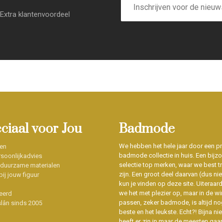
mailadres
Extra klantenvoordeel
eciaal voor Jou
Badmode
We hebben het hele jaar door een p
en
badmode collectie in huis. Een bijz
soonlijkadvies
selectie top merken, waar we best t
 duurzame materialen
zijn. Een groot deel daarvan (dus niet
ij jouw figuur
kun je vinden op deze site. Uiteraar
we het met plezier op, maar in de wi
eerd
passen, zeker badmode, is altijd no
slân sinds 2005
beste en het leukste. Echt?! Bijna n
heeft er zin in maar de meesten gaa