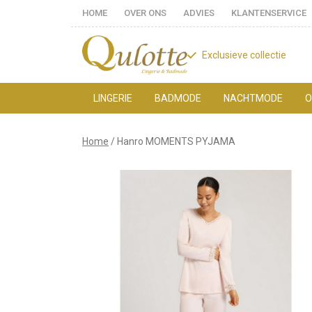
HOME
OVER ONS
ADVIES
KLANTENSERVICE
Exclusieve collectie
LINGERIE
BADMODE
NACHTMODE
O
Hanro
Home
Hanro MOMENTS PYJAMA
MOMENTS
PYJAMA
-
Qulotte