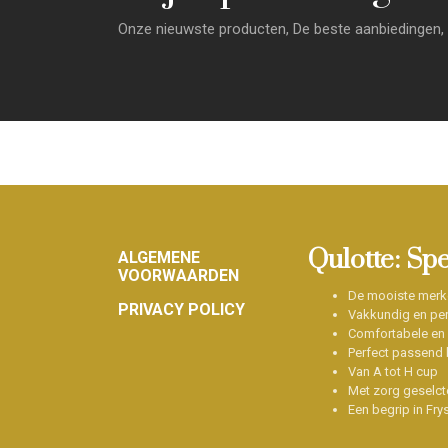
Onze nieuwste producten, De beste aanbiedingen, 
Footer
Qulotte: Sp
ALGEMENE
VOORWAARDEN
De mooiste merk
PRIVACY POLICY
Vakkundig en per
Comfortabele en
Perfect passend b
Van A tot H cup
Met zorg geselct
Een begrip in Fry