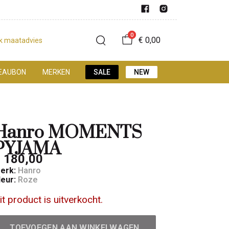
0
€ 0,00
jk maatadvies
EAUBON
MERKEN
SALE
NEW
Hanro MOMENTS
PYJAMA
 180,00
erk:
Hanro
leur:
Roze
it product is uitverkocht.
TOEVOEGEN AAN WINKELWAGEN