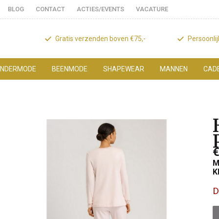
BLOG
CONTACT
ACTIES/EVENTS
VACATURE
Gratis verzenden boven €75,-
Persoonli
NDERMODE
BEENMODE
SHAPEWEAR
MANNEN
CAD
€
M
K
D