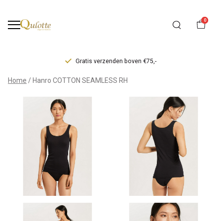
0
Gratis verzenden boven €75,-
Hanro
Home
Hanro COTTON SEAMLESS RH
COTTON
SEAMLESS
RH
-
Qulotte