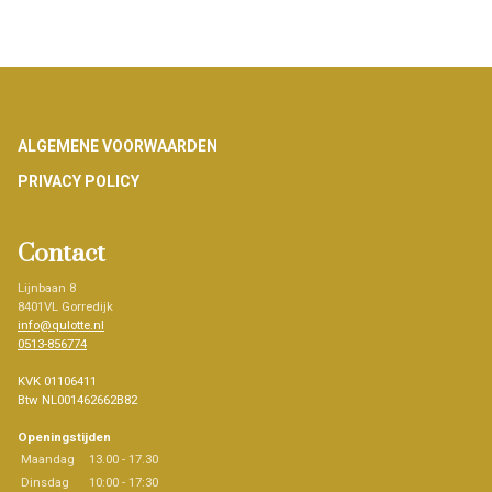
Footer
ALGEMENE VOORWAARDEN
PRIVACY POLICY
Contact
Lijnbaan 8
8401VL Gorredijk
info@qulotte.nl
0513-856774
KVK 01106411
Btw NL001462662B82
Openingstijden
Maandag
13.00 - 17.30
Dinsdag
10:00 - 17:30