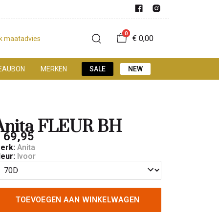
0
€ 0,00
jk maatadvies
EAUBON
MERKEN
SALE
NEW
Anita FLEUR BH
 69,95
erk:
Anita
leur:
Ivoor
TOEVOEGEN AAN WINKELWAGEN