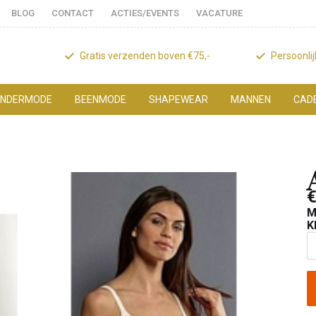
BLOG
CONTACT
ACTIES/EVENTS
VACATURE
Gratis verzenden boven €75,-
Persoonli
NDERMODE
BEENMODE
SHAPEWEAR
MANNEN
CAD
€
M
K