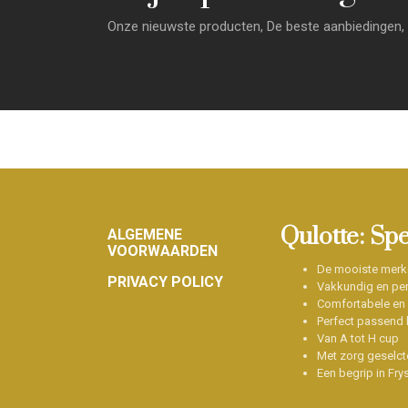
Onze nieuwste producten, De beste aanbiedingen, 
Footer
Qulotte: Sp
ALGEMENE
VOORWAARDEN
De mooiste merk
PRIVACY POLICY
Vakkundig en per
Comfortabele en
Perfect passend b
Van A tot H cup
Met zorg geselct
Een begrip in Fry