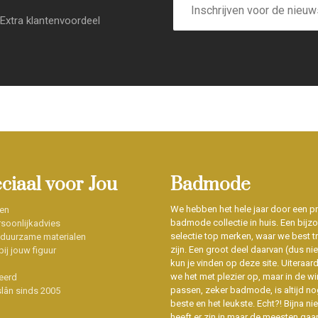
mailadres
Extra klantenvoordeel
eciaal voor Jou
Badmode
We hebben het hele jaar door een p
en
badmode collectie in huis. Een bijz
soonlijkadvies
selectie top merken, waar we best t
 duurzame materialen
zijn. Een groot deel daarvan (dus niet
ij jouw figuur
kun je vinden op deze site. Uiteraar
we het met plezier op, maar in de wi
eerd
passen, zeker badmode, is altijd no
slân sinds 2005
beste en het leukste. Echt?! Bijna n
heeft er zin in maar de meesten gaa