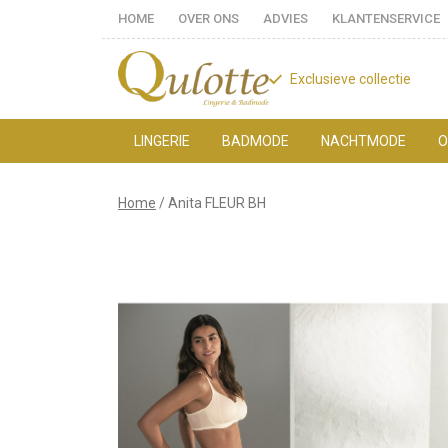
HOME
OVER ONS
ADVIES
KLANTENSERVICE
Exclusieve collectie
LINGERIE
BADMODE
NACHTMODE
O
Anita
Home
Anita FLEUR BH
FLEUR
BH
-
Qulotte