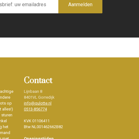
Aanmelden
Contact
rachtige
Lijnbaan 8
ondere
8401VL Gorredijk
rots op
info@qulotte.nl
 alles!)
0513-856774
d sturen
nkel
KVK 01106411
g het
Btw NL001462662B82
iemand
n met
Openingstijden