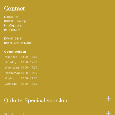
Contact
Lijnbaan 8
8401VL Gorredijk
info@qulotte.nl
0513-856774
KVK 01106411
Btw NL001462662B82
Openingstijden
Maandag
13.00 - 17.30
Dinsdag
10:00 - 17:30
Woensdag
10:00 - 17:30
Donderdag
10:00 - 17:30
Vrijdag
10:00 - 17.30
Zaterdag
10.00 - 17.00
Qulotte: Speciaal voor Jou