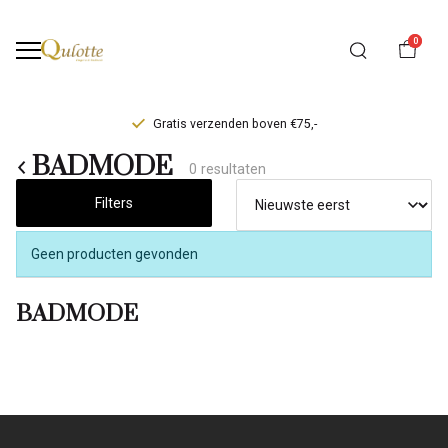
0
Gratis verzenden boven €75,-
BADMODE
BADMODE
0 resultaten
-
Filters
Qulotte
Geen producten gevonden
BADMODE